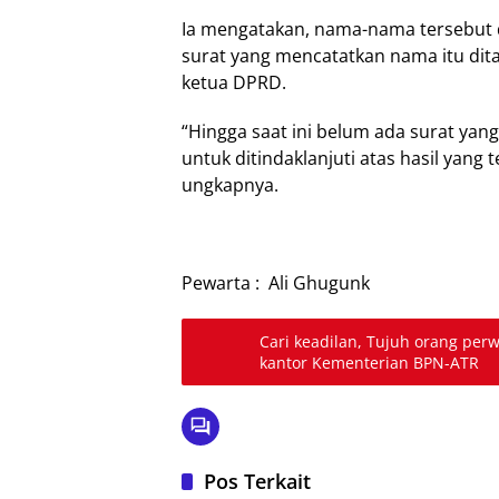
Ia mengatakan, nama-nama tersebut d
surat yang mencatatkan nama itu dit
ketua DPRD.
“Hingga saat ini belum ada surat yan
untuk ditindaklanjuti atas hasil yang
ungkapnya.
Pewarta : Ali Ghugunk
Cari keadilan, Tujuh orang per
kantor Kementerian BPN-ATR
Pos Terkait