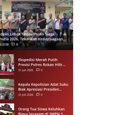
olres Lebak Tinjau Posko Siaga
hutla 2026, Tekankan Kesiapsiagaan
 Pencegahan Kebakaran Hutan
li 2026
0
Ekspedisi Merah Putih
Presisi Polres Rokan Hilir
Salurkan Sedekah Makanan
31 Juli 2026
0
untuk Anak Yatim di
Panipahan
Kepala Kepolisian Adat Suku
Biak Apresiasi Presiden
Prabowo atas Renovasi
31 Juli 2026
0
Rumah Singgah Pasar
Boswesen Sorong
Orang Tua Siswa Keluhkan
Biaya Seragam di SMPN 1