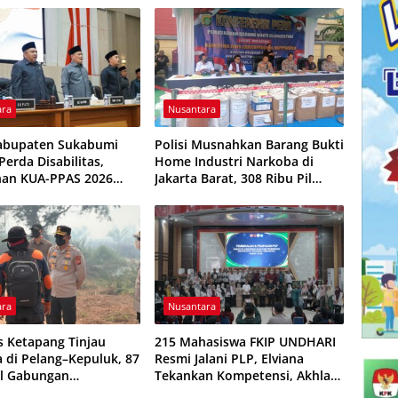
Pungutan
ara
Nusantara
abupaten Sukabumi
Polisi Musnahkan Barang Bukti
erda Disabilitas,
Home Industri Narkoba di
han KUA-PPAS 2026
Jakarta Barat, 308 Ribu Pil
isepakati
Zenith Gagal Beredar
ara
Nusantara
s Ketapang Tinjau
215 Mahasiswa FKIP UNDHARI
a di Pelang–Kepuluk, 87
Resmi Jalani PLP, Elviana
l Gabungan
Tekankan Kompetensi, Akhlak
kan Padamkan Api
Mulia, dan Profesionalisme