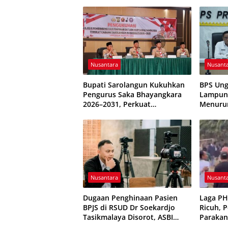
Nusantara
Nusant
Bupati Sarolangun Kukuhkan
BPS Ung
Pengurus Saka Bhayangkara
Lampung
2026–2031, Perkuat
Menuru
Pembinaan Karakter Generasi
Terkend
Muda
Nusantara
Nusant
Dugaan Penghinaan Pasien
Laga P
BPJS di RSUD Dr Soekardjo
Ricuh, 
Tasikmalaya Disorot, ASBI
Parakan
Foundation Desak Evaluasi
Sempat 