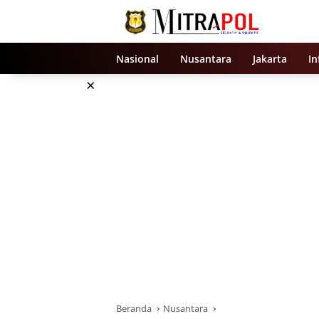
Langsung
ke
konten
Nasional
Nusantara
Jakarta
In
×
Beranda
Nusantara