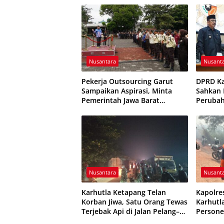
Etika Pelayanan
Nusantara
Nusant
Pekerja Outsourcing Garut
DPRD K
Sampaikan Aspirasi, Minta
Sahkan P
Pemerintah Jawa Barat
Peruba
Evaluasi Sistem Kerja
Resmi D
Nusantara
Nusant
Karhutla Ketapang Telan
Kapolre
Korban Jiwa, Satu Orang Tewas
Karhutl
Terjebak Api di Jalan Pelang–
Persone
Kepuluk
Dikerah