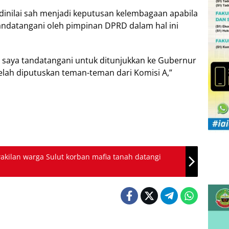
inilai sah menjadi keputusan kelembagaan apabila
andatangani oleh pimpinan DPRD dalam hal ini
g saya tandatangani untuk ditunjukkan ke Gubernur
 telah diputuskan teman-teman dari Komisi A,”
wakilan warga Sulut korban mafia tanah datangi