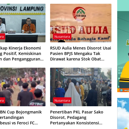
ara
Nusantara
kap Kinerja Ekonomi
RSUD Aulia Menes Disorot Usai
 Positif, Kemiskinan
Pasien BPJS Mengaku Tak
n dan Pengangguran
Dirawat karena Stok Obat
ali
Habis
ara
Nusantara
HBN Cup Bojongmanik
Penertiban PKL Pasar Sako
Pertandingan
Disorot, Pedagang
beusi vs Feroci FC
Pertanyakan Konsistensi
Dihentikan
Pengawasan dan Dugaan