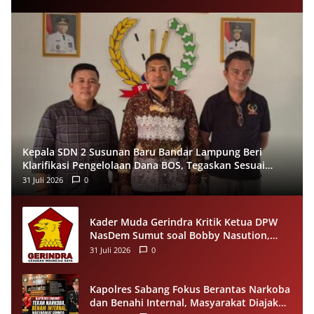
Kepala SDN 2 Susunan Baru Bandar Lampung Beri
Klarifikasi Pengelolaan Dana BOS, Tegaskan Sesuai
Juknis
31 Juli 2026
0
Kader Muda Gerindra Kritik Ketua DPW
NasDem Sumut soal Bobby Nasution,
Singgung Polemik Walk Out Paripurna
31 Juli 2026
0
DPRD
Kapolres Sabang Fokus Berantas Narkoba
dan Benahi Internal, Masyarakat Diajak