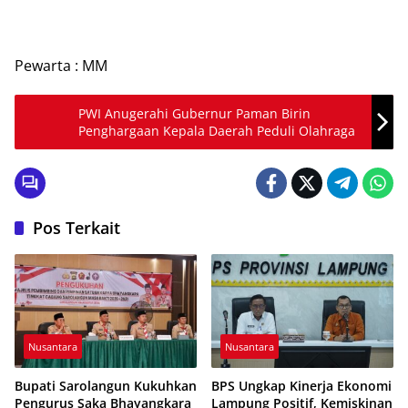
Pewarta : MM
PWI Anugerahi Gubernur Paman Birin
Penghargaan Kepala Daerah Peduli Olahraga
Pos Terkait
Nusantara
Nusantara
Bupati Sarolangun Kukuhkan
BPS Ungkap Kinerja Ekonomi
Pengurus Saka Bhayangkara
Lampung Positif, Kemiskinan