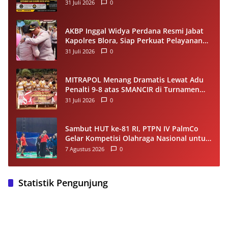
Dukung Proses Penegakan Hukum
31 Juli 2026
0
AKBP Inggal Widya Perdana Resmi Jabat
Kapolres Blora, Siap Perkuat Pelayanan
Publik dan Kamtibmas
31 Juli 2026
0
MITRAPOL Menang Dramatis Lewat Adu
Penalti 9-8 atas SMANCIR di Turnamen
HUT Ke-81 RI Kecamatan Cirinten
31 Juli 2026
0
Sambut HUT ke-81 RI, PTPN IV PalmCo
Gelar Kompetisi Olahraga Nasional untuk
Perkuat Soliditas Karyawan
7 Agustus 2026
0
Statistik Pengunjung