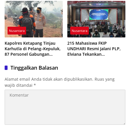
Beredar
Nusantara
Nusantara
Kapolres Ketapang Tinjau
215 Mahasiswa FKIP
Karhutla di Pelang–Kepuluk,
UNDHARI Resmi Jalani PLP,
87 Personel Gabungan
Elviana Tekankan
Dikerahkan Padamkan Api
Kompetensi, Akhlak Mulia,
dan Profesionalisme Calon
Tinggalkan Balasan
Guru
Alamat email Anda tidak akan dipublikasikan.
Ruas yang
wajib ditandai
*