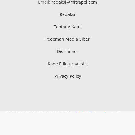
Email:
redaksi@mitrapol.com
Redaksi
Tentang Kami
Pedoman Media Siber
Disclaimer
Kode Etik Jurnalistik
Privacy Policy
PT MITRAPOL JAYA MULTIMEDIA
Media Network
: Aceh,
Sumatra Utara, Sumatra Selatan, Kepri, Riau, Bangka
Belitung, Metro Lampung, Lampung Tengah, Lampung
Timur, Serang, Pandeglang, Lebak, Kota Tangerang,