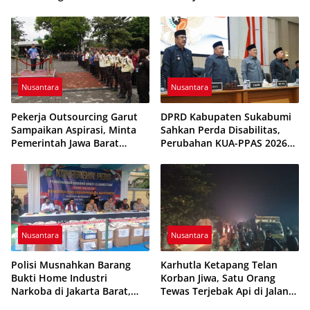
vs Feroci FC Sempat
Pengawasan dan Dugaan
Dihentikan
Pungutan
Nusantara
Nusantara
Pekerja Outsourcing Garut
DPRD Kabupaten Sukabumi
Sampaikan Aspirasi, Minta
Sahkan Perda Disabilitas,
Pemerintah Jawa Barat
Perubahan KUA-PPAS 2026
Evaluasi Sistem Kerja
Resmi Disepakati
Nusantara
Nusantara
Polisi Musnahkan Barang
Karhutla Ketapang Telan
Bukti Home Industri
Korban Jiwa, Satu Orang
Narkoba di Jakarta Barat,
Tewas Terjebak Api di Jalan
308 Ribu Pil Zenith Gagal
Pelang–Kepuluk