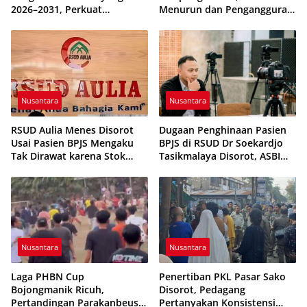
2026–2031, Perkuat
Menurun dan Pengangguran
Pembinaan Karakter
Terkendali
Generasi Muda
Nusantara
Nusantara
RSUD Aulia Menes Disorot
Dugaan Penghinaan Pasien
Usai Pasien BPJS Mengaku
BPJS di RSUD Dr Soekardjo
Tak Dirawat karena Stok
Tasikmalaya Disorot, ASBI
Obat Habis
Foundation Desak Evaluasi
Etika Pelayanan
Nusantara
Nusantara
Laga PHBN Cup
Penertiban PKL Pasar Sako
Bojongmanik Ricuh,
Disorot, Pedagang
Pertandingan Parakanbeusi
Pertanyakan Konsistensi