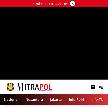
Langsung
×
Scroll Untuk Baca Artikel
ke
konten
Nasional
Nusantara
Jakarta
Info Polri
Info TNI