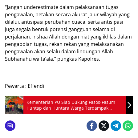
“Jangan underestimate dalam pelaksanaan tugas
pengawalan, petakan secara akurat jalur wilayah yang
dilalui, antisipasi perubahan cuaca, serta antisipasi
juga segala bentuk potensi gangguan selama di
perjalanan. Inshaa Allah dengan niat yang ikhlas dalam
pengabdian tugas, rekan rekan yang melaksanakan
pengawalan akan selalu dalam lindungan Allah
Subhanahu wa ta’ala,” pungkas Kapolres.
Pewarta : Effendi
Kementerian PU Siap Dukung Fasos-Fasum
Huntap dan Huntara Warga Terdampak
Bencana Letusan Gunung Lewotobi Laki-Laki
di NTT