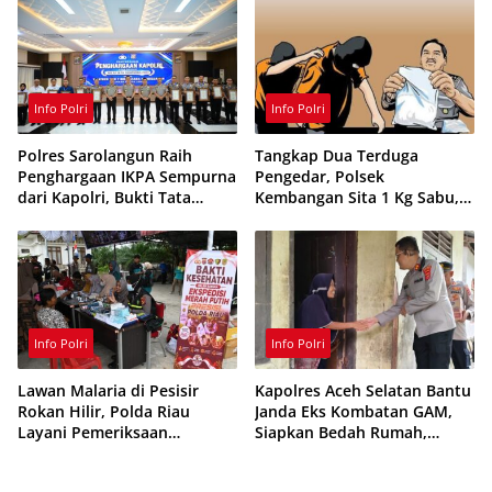
Sinergi Cegah Kebakaran
Info Polri
Info Polri
Polres Sarolangun Raih
Tangkap Dua Terduga
Penghargaan IKPA Sempurna
Pengedar, Polsek
dari Kapolri, Bukti Tata
Kembangan Sita 1 Kg Sabu,
Kelola Anggaran
70 Vape Etomidate dan 75
Berintegritas
Ribu Butir Obat Keras
Info Polri
Info Polri
Lawan Malaria di Pesisir
Kapolres Aceh Selatan Bantu
Rokan Hilir, Polda Riau
Janda Eks Kombatan GAM,
Layani Pemeriksaan
Siapkan Bedah Rumah,
Kesehatan Gratis
Bantuan Gizi dan Modal
Usaha