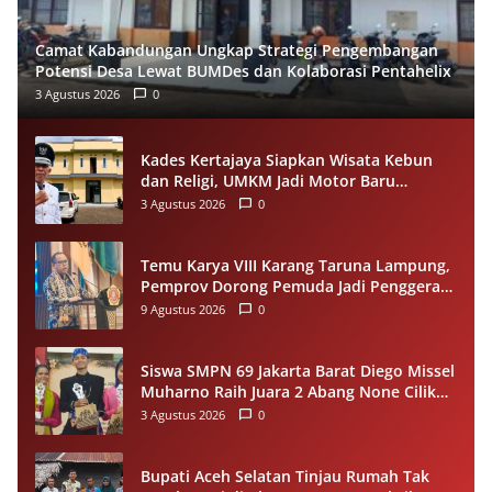
Camat Kabandungan Ungkap Strategi Pengembangan
Potensi Desa Lewat BUMDes dan Kolaborasi Pentahelix
3 Agustus 2026
0
Kades Kertajaya Siapkan Wisata Kebun
dan Religi, UMKM Jadi Motor Baru
Ekonomi Desa
3 Agustus 2026
0
Temu Karya VIII Karang Taruna Lampung,
Pemprov Dorong Pemuda Jadi Penggerak
Ekonomi Desa
9 Agustus 2026
0
Siswa SMPN 69 Jakarta Barat Diego Missel
Muharno Raih Juara 2 Abang None Cilik
dan Remaja Kencur 2026
3 Agustus 2026
0
Bupati Aceh Selatan Tinjau Rumah Tak