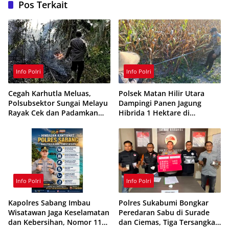
Pos Terkait
Info Polri
Info Polri
Cegah Karhutla Meluas,
Polsek Matan Hilir Utara
Polsubsektor Sungai Melayu
Dampingi Panen Jagung
Rayak Cek dan Padamkan
Hibrida 1 Hektare di
Titik Api di Ketapang
Ketapang
Info Polri
Info Polri
Kapolres Sabang Imbau
Polres Sukabumi Bongkar
Wisatawan Jaga Keselamatan
Peredaran Sabu di Surade
dan Kebersihan, Nomor 110
dan Ciemas, Tiga Tersangka