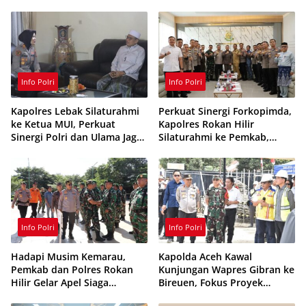
Siaga 24 Jam
Ditangkap
Info Polri
Info Polri
Kapolres Lebak Silaturahmi
Perkuat Sinergi Forkopimda,
ke Ketua MUI, Perkuat
Kapolres Rokan Hilir
Sinergi Polri dan Ulama Jaga
Silaturahmi ke Pemkab,
Kamtibmas
Kodim 0321 dan Kejari
Info Polri
Info Polri
Hadapi Musim Kemarau,
Kapolda Aceh Kawal
Pemkab dan Polres Rokan
Kunjungan Wapres Gibran ke
Hilir Gelar Apel Siaga
Bireuen, Fokus Proyek
Karhutla 2026, Perkuat
Infrastruktur dan Pendidikan