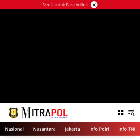
Langsung
×
Scroll Untuk Baca Artikel
ke
konten
Nasional
Nusantara
Jakarta
Info Polri
Info TNI