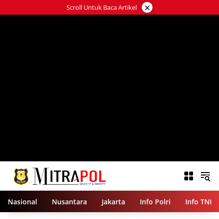
Langsung
×
Scroll Untuk Baca Artikel
ke
konten
Nasional
Nusantara
Jakarta
Info Polri
Info TNI