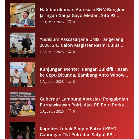
Habiburokhman Apresiasi BNN Bongkar
Jaringan Ganja Gayo-Medan, Sita 93
Kilogram di Sumut
1 Agustus 2026
0
Yudisium Pascasarjana UNIS Tangerang
2026, 243 Calon Magister Resmi Lulus
Siap Diwisuda Oktober
2 Agustus 2026
0
Kunjungan Menteri Pangan Zulkifli Hasan
ke Cepu Ditunda, Bambang Anto Wibowo
Tetap Salurkan Bantuan kepada Warga
2 Agustus 2026
0
Gubernur Lampung Apresiasi Pengabdian
Purnawirawan Polri, Ajak PP Polri Perkuat
Stabilitas dan Dukung Pembangunan
2 Agustus 2026
0
Daerah
Kapolres Lebak Pimpin Patroli KRYD
Gabungan TNI-Polri dan Satpol PP,