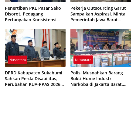
Penertiban PKL Pasar Sako
Pekerja Outsourcing Garut
Disorot, Pedagang
Sampaikan Aspirasi, Minta
Pertanyakan Konsistensi
Pemerintah Jawa Barat
Pengawasan dan Dugaan
Evaluasi Sistem Kerja
Pungutan
Nusantara
Nusantara
DPRD Kabupaten Sukabumi
Polisi Musnahkan Barang
Sahkan Perda Disabilitas,
Bukti Home Industri
Perubahan KUA-PPAS 2026
Narkoba di Jakarta Barat,
Resmi Disepakati
308 Ribu Pil Zenith Gagal
Beredar