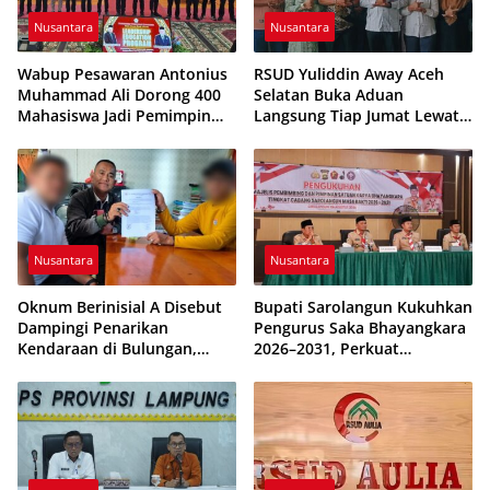
Nusantara
Nusantara
Wabup Pesawaran Antonius
RSUD Yuliddin Away Aceh
Muhammad Ali Dorong 400
Selatan Buka Aduan
Mahasiswa Jadi Pemimpin
Langsung Tiap Jumat Lewat
Adaptif dan Berintegritas
Program JUMALDI
Nusantara
Nusantara
Oknum Berinisial A Disebut
Bupati Sarolangun Kukuhkan
Dampingi Penarikan
Pengurus Saka Bhayangkara
Kendaraan di Bulungan,
2026–2031, Perkuat
Dikabarkan Telah Diproses
Pembinaan Karakter
Generasi Muda