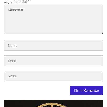
wajib ditandai
*