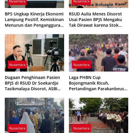
Nusantara
Nusantara
BPS Ungkap Kinerja Ekonomi
RSUD Aulia Menes Disorot
Lampung Positif, Kemiskinan
Usai Pasien BPJS Mengaku
Menurun dan Pengangguran
Tak Dirawat karena Stok
Terkendali
Obat Habis
Nusantara
Nusantara
Dugaan Penghinaan Pasien
Laga PHBN Cup
BPJS di RSUD Dr Soekardjo
Bojongmanik Ricuh,
Tasikmalaya Disorot, ASBI
Pertandingan Parakanbeusi
Foundation Desak Evaluasi
vs Feroci FC Sempat
Etika Pelayanan
Dihentikan
Nusantara
Nusantara