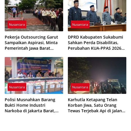
Nusantara
Nusantara
Pekerja Outsourcing Garut
DPRD Kabupaten Sukabumi
Sampaikan Aspirasi, Minta
Sahkan Perda Disabilitas,
Pemerintah Jawa Barat
Perubahan KUA-PPAS 2026
Evaluasi Sistem Kerja
Resmi Disepakati
Nusantara
Nusantara
Polisi Musnahkan Barang
Karhutla Ketapang Telan
Bukti Home Industri
Korban Jiwa, Satu Orang
Narkoba di Jakarta Barat,
Tewas Terjebak Api di Jalan
308 Ribu Pil Zenith Gagal
Pelang–Kepuluk
Beredar