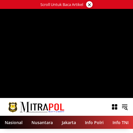
Langsung
×
Scroll Untuk Baca Artikel
ke
konten
Nasional
Nusantara
Jakarta
Info Polri
Info TNI