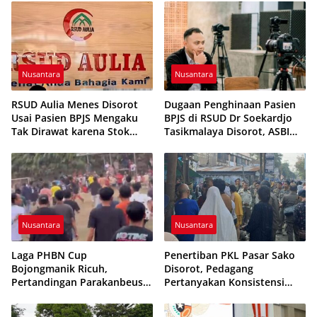
Generasi Muda
Nusantara
Nusantara
RSUD Aulia Menes Disorot
Dugaan Penghinaan Pasien
Usai Pasien BPJS Mengaku
BPJS di RSUD Dr Soekardjo
Tak Dirawat karena Stok
Tasikmalaya Disorot, ASBI
Obat Habis
Foundation Desak Evaluasi
Etika Pelayanan
Nusantara
Nusantara
Laga PHBN Cup
Penertiban PKL Pasar Sako
Bojongmanik Ricuh,
Disorot, Pedagang
Pertandingan Parakanbeusi
Pertanyakan Konsistensi
vs Feroci FC Sempat
Pengawasan dan Dugaan
Dihentikan
Pungutan