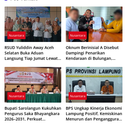
Nusantara
Nusantara
RSUD Yuliddin Away Aceh
Oknum Berinisial A Disebut
Selatan Buka Aduan
Dampingi Penarikan
Langsung Tiap Jumat Lewat
Kendaraan di Bulungan,
Program JUMALDI
Dikabarkan Telah Diproses
Nusantara
Nusantara
Bupati Sarolangun Kukuhkan
BPS Ungkap Kinerja Ekonomi
Pengurus Saka Bhayangkara
Lampung Positif, Kemiskinan
2026–2031, Perkuat
Menurun dan Pengangguran
Pembinaan Karakter
Terkendali