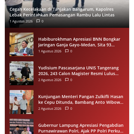
Cegah Kecelakaan di Tanjakan Bangarum, Kapolres
Lebak Perintahkan Pemasangan Rambu Lalu Lintas
1 Agustus 2026
0
Habiburokhman Apresiasi BNN Bongkar
Jaringan Ganja Gayo-Medan, Sita 93
Kilogram di Sumut
1 Agustus 2026
0
Yudisium Pascasarjana UNIS Tangerang
2026, 243 Calon Magister Resmi Lulus
Siap Diwisuda Oktober
2 Agustus 2026
0
Kunjungan Menteri Pangan Zulkifli Hasan
ke Cepu Ditunda, Bambang Anto Wibowo
Tetap Salurkan Bantuan kepada Warga
2 Agustus 2026
0
Gubernur Lampung Apresiasi Pengabdian
Purnawirawan Polri, Ajak PP Polri Perkuat