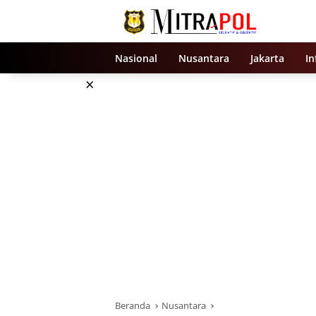
Langsung
ke
konten
Nasional
Nusantara
Jakarta
In
×
Beranda
Nusantara