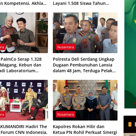
n Kompetensi, Akhlak
Layani 1.508 Siswa Tahun
dan Profesionalisme
Ajaran 2026/2027
uru
ara
Nusantara
 PalmCo Serap 1.328
Polresta Deli Serdang Ungkap
 Magang, Kebun dan
Dugaan Pembunuhan Lansia
Jadi Laboratorium
dalam 48 Jam, Terduga Pelaku
n Kerja Generasi Muda
Ditangkap Saat Hendak Kabur
ara
Nusantara
AKUMANDIRI Hadiri The
Kapolres Rokan Hilir dan
a Forum CNN Indonesia,
Ketua PN Rohil Perkuat Sinergi