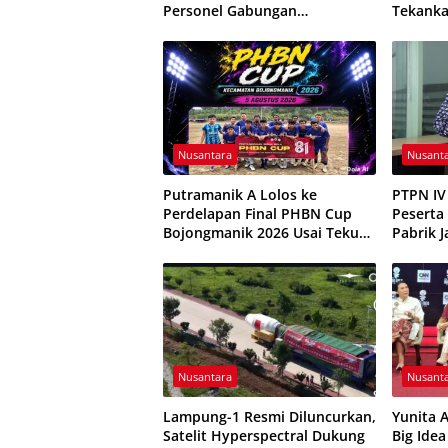
Personel Gabungan
Tekanka
Dikerahkan Padamkan Api
Mulia, 
Calon G
Nusantara
Nusant
Putramanik A Lolos ke
PTPN IV
Perdelapan Final PHBN Cup
Peserta
Bojongmanik 2026 Usai Tekuk
Pabrik 
Putra Rahayu 1-0
Kesiapa
Nusantara
Nusant
Lampung-1 Resmi Diluncurkan,
Yunita 
Satelit Hyperspectral Dukung
Big Ide