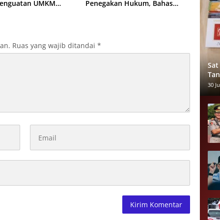
 Penguatan UMKM
Penegakan Hukum, Bahas
uan untuk Ekonomi
Implementasi KUHAP Baru
l
kan.
Ruas yang wajib ditandai
*
Sat
Tan
Nar
30 Ju