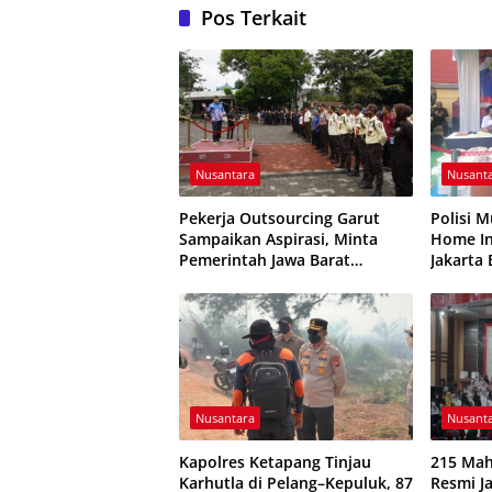
Pos Terkait
Nusantara
Nusant
Pekerja Outsourcing Garut
Polisi 
Sampaikan Aspirasi, Minta
Home In
Pemerintah Jawa Barat
Jakarta 
Evaluasi Sistem Kerja
Zenith 
Nusantara
Nusant
Kapolres Ketapang Tinjau
215 Mah
Karhutla di Pelang–Kepuluk, 87
Resmi Ja