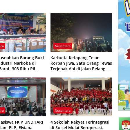
ara
Nusantara
Musnahkan Barang Bukti
Karhutla Ketapang Telan
dustri Narkoba di
Korban Jiwa, Satu Orang Tewas
Barat, 308 Ribu Pil
Terjebak Api di Jalan Pelang–
Gagal Beredar
Kepuluk
ara
Nusantara
asiswa FKIP UNDHARI
4 Sekolah Rakyat Terintegrasi
lani PLP, Elviana
di Sulsel Mulai Beroperasi,