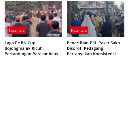
Etika Pelayanan
Nusantara
Nusantara
Laga PHBN Cup
Penertiban PKL Pasar Sako
Bojongmanik Ricuh,
Disorot, Pedagang
Pertandingan Parakanbeusi
Pertanyakan Konsistensi
vs Feroci FC Sempat
Pengawasan dan Dugaan
Dihentikan
Pungutan