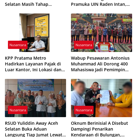
Selatan Masih Tahap
Pramuka UIN Raden Intan,
Eksplorasi
Tekankan Penguatan
Karakter Generasi Muda
Nusantara
Nusantara
KPP Pratama Metro
Wabup Pesawaran Antonius
Hadirkan Layanan Pajak di
Muhammad Ali Dorong 400
Luar Kantor, Ini Lokasi dan
Mahasiswa Jadi Pemimpin
Jadwalnya
Adaptif dan Berintegritas
Nusantara
Nusantara
RSUD Yuliddin Away Aceh
Oknum Berinisial A Disebut
Selatan Buka Aduan
Dampingi Penarikan
Langsung Tiap Jumat Lewat
Kendaraan di Bulungan,