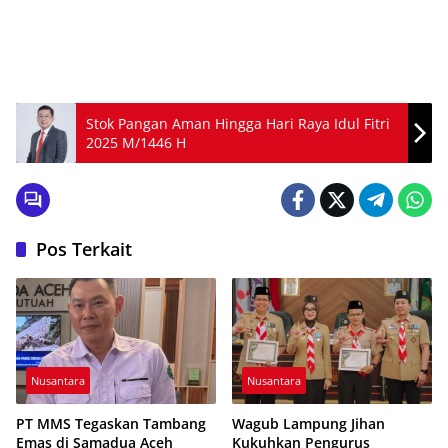
Stok Pangan Aman Hingga Hari Raya Idul Fitri
2025 M/1446 H
Pos Terkait
Nusantara
Nusantara
PT MMS Tegaskan Tambang
Wagub Lampung Jihan
Emas di Samadua Aceh
Kukuhkan Pengurus