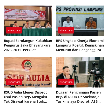
Program JUMALDI
Dikabarkan Telah Diproses
Nusantara
Nusantara
Bupati Sarolangun Kukuhkan
BPS Ungkap Kinerja Ekonomi
Pengurus Saka Bhayangkara
Lampung Positif, Kemiskinan
2026–2031, Perkuat
Menurun dan Pengangguran
Pembinaan Karakter
Terkendali
Generasi Muda
Nusantara
Nusantara
RSUD Aulia Menes Disorot
Dugaan Penghinaan Pasien
Usai Pasien BPJS Mengaku
BPJS di RSUD Dr Soekardjo
Tak Dirawat karena Stok
Tasikmalaya Disorot, ASBI
Obat Habis
Foundation Desak Evaluasi