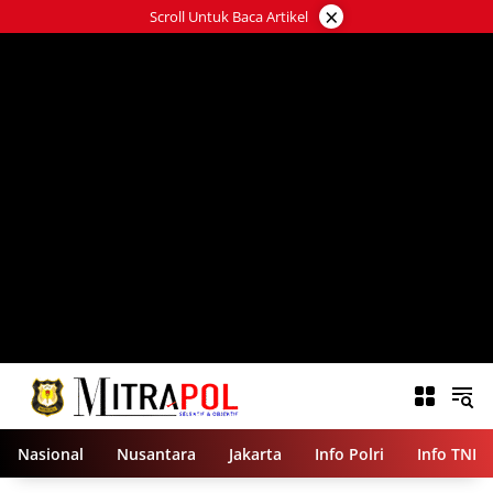
Langsung
×
Scroll Untuk Baca Artikel
ke
konten
Nasional
Nusantara
Jakarta
Info Polri
Info TNI