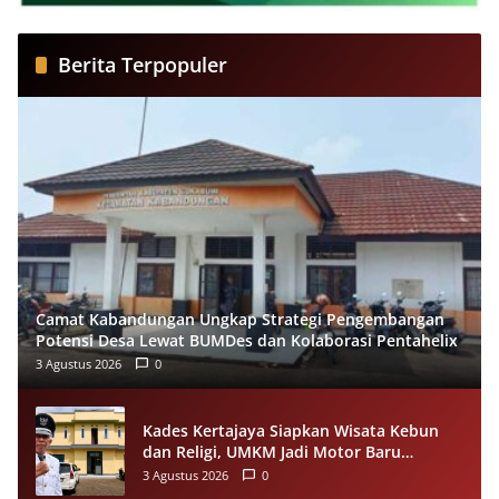
Berita Terpopuler
Camat Kabandungan Ungkap Strategi Pengembangan
Potensi Desa Lewat BUMDes dan Kolaborasi Pentahelix
3 Agustus 2026
0
Kades Kertajaya Siapkan Wisata Kebun
dan Religi, UMKM Jadi Motor Baru
Ekonomi Desa
3 Agustus 2026
0