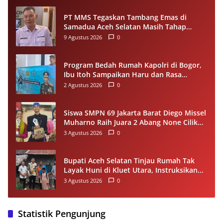
PT MMS Tegaskan Tambang Emas di
Samadua Aceh Selatan Masih Tahap
Eksplorasi
9 Agustus 2026
0
Program Bedah Rumah Kapolri di Bogor,
Ibu Itoh Sampaikan Haru dan Rasa
Syukur
2 Agustus 2026
0
Siswa SMPN 69 Jakarta Barat Diego Missel
Muharno Raih Juara 2 Abang None Cilik
dan Remaja Kencur 2026
3 Agustus 2026
0
Bupati Aceh Selatan Tinjau Rumah Tak
Layak Huni di Kluet Utara, Instruksikan
Masuk Program Bantuan Rumah 2027
3 Agustus 2026
0
Statistik Pengunjung