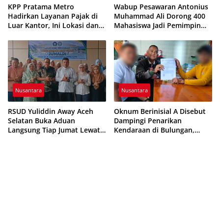
KPP Pratama Metro
Wabup Pesawaran Antonius
Hadirkan Layanan Pajak di
Muhammad Ali Dorong 400
Luar Kantor, Ini Lokasi dan
Mahasiswa Jadi Pemimpin
Jadwalnya
Adaptif dan Berintegritas
Nusantara
Nusantara
RSUD Yuliddin Away Aceh
Oknum Berinisial A Disebut
Selatan Buka Aduan
Dampingi Penarikan
Langsung Tiap Jumat Lewat
Kendaraan di Bulungan,
Program JUMALDI
Dikabarkan Telah Diproses