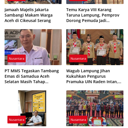
Jamaah Majelis Jakarta
Temu Karya VIII Karang
Sambangi Makam Warga
Taruna Lampung, Pemprov
Aceh di Cikeusal Serang
Dorong Pemuda Jadi
Penggerak Ekonomi Desa
Nusantara
Nusantara
PT MMS Tegaskan Tambang
Wagub Lampung Jihan
Emas di Samadua Aceh
Kukuhkan Pengurus
Selatan Masih Tahap
Pramuka UIN Raden Intan,
Eksplorasi
Tekankan Penguatan
Karakter Generasi Muda
Nusantara
Nusantara