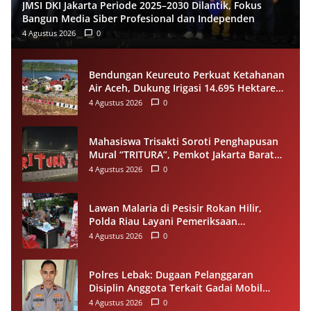
JMSI DKI Jakarta Periode 2025–2030 Dilantik, Fokus
Bangun Media Siber Profesional dan Independen
4 Agustus 2026
0
Bendungan Keureuto Perkuat Ketahanan
Air Aceh, Dukung Irigasi 14.695 Hektare
saat Musim Kemarau
4 Agustus 2026
0
Mahasiswa Trisakti Soroti Penghapusan
Mural “TRITURA”, Pemkot Jakarta Barat
Diminta Beri Klarifikasi
4 Agustus 2026
0
Lawan Malaria di Pesisir Rokan Hilir,
Polda Riau Layani Pemeriksaan
Kesehatan Gratis
4 Agustus 2026
0
Polres Lebak: Dugaan Pelanggaran
Disiplin Anggota Terkait Gadai Mobil
Ditangani Bid Propam Polda Banten
4 Agustus 2026
0