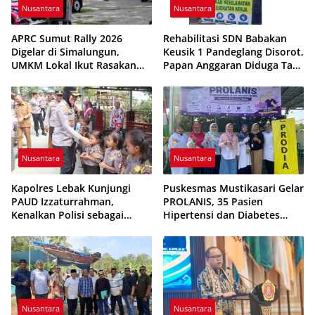
Nusantara
Nusantara
APRC Sumut Rally 2026
Rehabilitasi SDN Babakan
Digelar di Simalungun,
Keusik 1 Pandeglang Disorot,
UMKM Lokal Ikut Rasakan
Papan Anggaran Diduga Tak
Dampak Ekonomi
Sesuai dan K3 Dipertanyakan
Nusantara
Nusantara
Kapolres Lebak Kunjungi
Puskesmas Mustikasari Gelar
PAUD Izzaturrahman,
PROLANIS, 35 Pasien
Kenalkan Polisi sebagai
Hipertensi dan Diabetes
Sahabat Anak
Ikuti Pemeriksaan Kesehatan
Nusantara
Nusantara