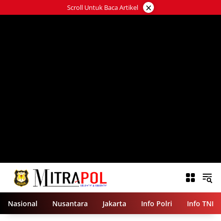
Langsung
×
Scroll Untuk Baca Artikel
ke
konten
Nasional
Nusantara
Jakarta
Info Polri
Info TNI