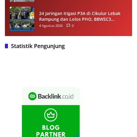
24 Jaringan Irigasi P3A di Cikulur Lebak
Rampung dan Lolos PHO, BBWSC3
Pastikan Infrastruktur Siap Dukung
4 Agustus 2026
0
Produktivitas Petani
Statistik Pengunjung