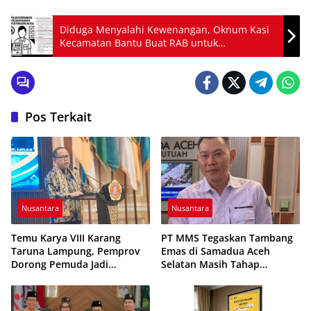
Diduga Menyalahi Kewenangan, Oknum Kasi
Kecamatan Bantu Buat RAB untuk
Pengaspalan Desa
Pos Terkait
Nusantara
Nusantara
Temu Karya VIII Karang
PT MMS Tegaskan Tambang
Taruna Lampung, Pemprov
Emas di Samadua Aceh
Dorong Pemuda Jadi
Selatan Masih Tahap
Penggerak Ekonomi Desa
Eksplorasi