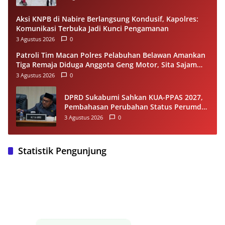
Aksi KNPB di Nabire Berlangsung Kondusif, Kapolres:
Komunikasi Terbuka Jadi Kunci Pengamanan
3 Agustus 2026
0
Patroli Tim Macan Polres Pelabuhan Belawan Amankan
Tiga Remaja Diduga Anggota Geng Motor, Sita Sajam
dan Sepeda Motor
3 Agustus 2026
0
DPRD Sukabumi Sahkan KUA-PPAS 2027,
Pembahasan Perubahan Status Perumda
Tirta Jaya Berlanjut
3 Agustus 2026
0
Statistik Pengunjung