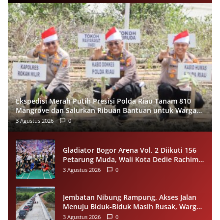
Ekspedisi Merah Putih Presisi Polda Riau Tanam 810
Mangrove dan Salurkan Ribuan Bantuan untuk Warga
Pesisir Sinaboi
3 Agustus 2026
0
Gladiator Bogor Arena Vol. 2 Diikuti 156
Petarung Muda, Wali Kota Dedie Rachim
Gaungkan Stop Tawuran Lewat Tinju
3 Agustus 2026
0
Jembatan Nibung Rampung, Akses Jalan
Menuju Biduk-Biduk Masih Rusak, Warga
Minta Pemprov Kaltim Segera Bertindak
3 Agustus 2026
0