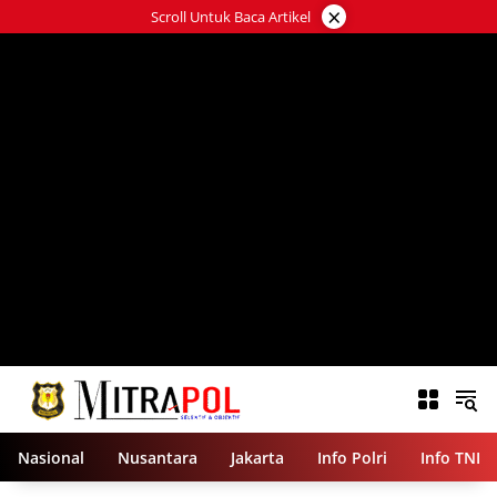
Langsung
×
Scroll Untuk Baca Artikel
ke
konten
Nasional
Nusantara
Jakarta
Info Polri
Info TNI