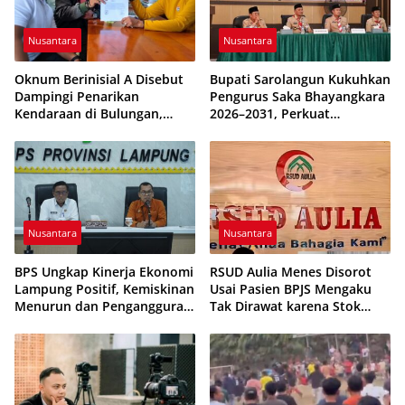
Nusantara
Nusantara
Oknum Berinisial A Disebut
Bupati Sarolangun Kukuhkan
Dampingi Penarikan
Pengurus Saka Bhayangkara
Kendaraan di Bulungan,
2026–2031, Perkuat
Dikabarkan Telah Diproses
Pembinaan Karakter
Generasi Muda
Nusantara
Nusantara
BPS Ungkap Kinerja Ekonomi
RSUD Aulia Menes Disorot
Lampung Positif, Kemiskinan
Usai Pasien BPJS Mengaku
Menurun dan Pengangguran
Tak Dirawat karena Stok
Terkendali
Obat Habis