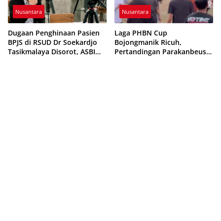
Nusantara
Nusantara
Dugaan Penghinaan Pasien
Laga PHBN Cup
BPJS di RSUD Dr Soekardjo
Bojongmanik Ricuh,
Tasikmalaya Disorot, ASBI
Pertandingan Parakanbeusi
Foundation Desak Evaluasi
vs Feroci FC Sempat
Etika Pelayanan
Dihentikan