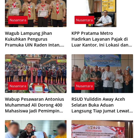
Nusantara
Nusantara
Wagub Lampung Jihan
KPP Pratama Metro
Kukuhkan Pengurus
Hadirkan Layanan Pajak di
Pramuka UIN Raden Intan,
Luar Kantor, Ini Lokasi dan
Tekankan Penguatan
Jadwalnya
Karakter Generasi Muda
Nusantara
Nusantara
Wabup Pesawaran Antonius
RSUD Yuliddin Away Aceh
Muhammad Ali Dorong 400
Selatan Buka Aduan
Mahasiswa Jadi Pemimpin
Langsung Tiap Jumat Lewat
Adaptif dan Berintegritas
Program JUMALDI