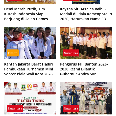
Demi Merah Putih, Tim
Kaysha Siti Azzalea Raih 5
Kurash Indonesia Siap
Medali di Piala Kemenpora RI
Berjuang di Asian Games
2026, Harumkan Nama SD
2026 Meski Dihantui
Pusri Palembang dan Sumsel
Ketidakpastian
Jakarta
Nusantara
Kantah Jakarta Barat Hadiri
Pengurus FHI Banten 2026-
Pembukaan Turnamen Mini
2030 Resmi Dilantik,
Soccer Piala Wali Kota 2026,
Gubernur Andra Soni
Perkuat Sportivitas dan
Targetkan Prestasi PON 2028
Kebersamaan Pemuda
Nusantara
Nusantara