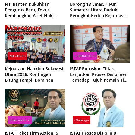
FHI Banten Kukuhkan
Borong 18 Emas, ITFun
Pengurus Baru, Fokus
Sumatera Utara Duduki
Kembangkan Atlet Hoki
Peringkat Kedua Kejurnas
Berpres-tasi
2026
Nusantara
Internasional
Kejuaraan Hapkido Sulawesi
ISTAF Putuskan Tidak
Utara 2026: Kontingen
Lanjutkan Proses Disipliner
Bitung Tampil Dominan
Terhadap Tujuh Pemain Tim
Nasional Sepak Takraw
Thailand
Internasional
Olahraga
ISTAF Takes Firm Action, 5
ISTAF Proses Disiplin 8