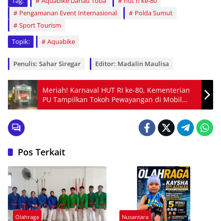
Tag:
Aquabike Danau Toba
hut ri ke-80
Pengamanan Event Internasional
Polda Sumut
Sport Tourism
Topik:
Aquabike
Penulis: Sahar Siregar
Editor: Madalin Maulisa
Meriah! Karnaval HUT RI ke-80, Kementerian
PU Tampilkan Tokoh Pewayangan di Mobil
Hias
Pos Terkait
Olahraga
Nusantara