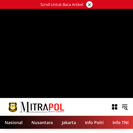
Langsung
×
Scroll Untuk Baca Artikel
ke
konten
Nasional
Nusantara
Jakarta
Info Polri
Info TNI