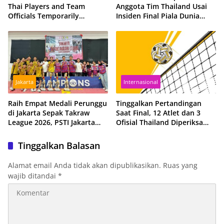
Thai Players and Team
Anggota Tim Thailand Usai
Officials Temporarily
Insiden Final Piala Dunia
Suspended from All
Sepak Takraw 2026
Sepaktakraw Activities
Jakarta
Internasional
Raih Empat Medali Perunggu
Tinggalkan Pertandingan
di Jakarta Sepak Takraw
Saat Final, 12 Atlet dan 3
League 2026, PSTI Jakarta
Ofisial Thailand Diperiksa
Barat Optimistis Bangkit
ISTAF
Musim Depan
Tinggalkan Balasan
Alamat email Anda tidak akan dipublikasikan.
Ruas yang
wajib ditandai
*