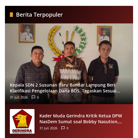
Berita Terpopuler
Kepala SDN 2 Susunan Baru Bandar Lampung Beri
Klarifikasi Pengelolaan Dana BOS, Tegaskan Sesuai
Juknis
31 Juli 2026
0
Kader Muda Gerindra Kritik Ketua DPW
NasDem Sumut soal Bobby Nasution,
Singgung Polemik Walk Out Paripurna
31 Juli 2026
0
DPRD