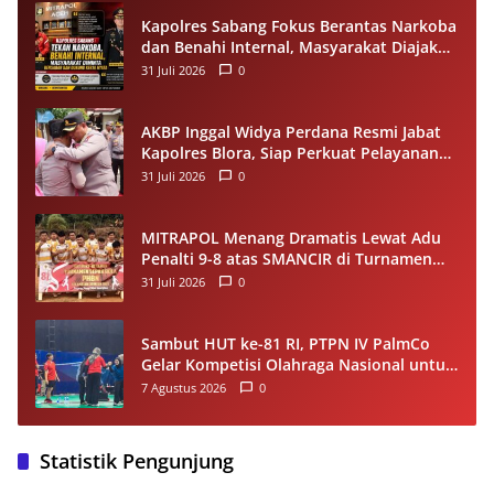
Kapolres Sabang Fokus Berantas Narkoba
dan Benahi Internal, Masyarakat Diajak
Dukung Proses Penegakan Hukum
31 Juli 2026
0
AKBP Inggal Widya Perdana Resmi Jabat
Kapolres Blora, Siap Perkuat Pelayanan
Publik dan Kamtibmas
31 Juli 2026
0
MITRAPOL Menang Dramatis Lewat Adu
Penalti 9-8 atas SMANCIR di Turnamen
HUT Ke-81 RI Kecamatan Cirinten
31 Juli 2026
0
Sambut HUT ke-81 RI, PTPN IV PalmCo
Gelar Kompetisi Olahraga Nasional untuk
Perkuat Soliditas Karyawan
7 Agustus 2026
0
Statistik Pengunjung