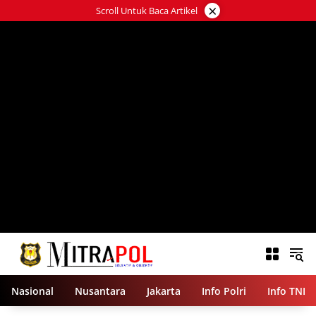
Langsung
×
Scroll Untuk Baca Artikel
ke
konten
Nasional
Nusantara
Jakarta
Info Polri
Info TNI