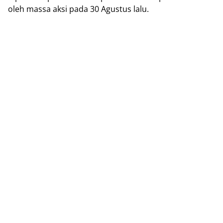
оlеh mаѕѕа аkѕі раdа 30 Aguѕtuѕ lalu.