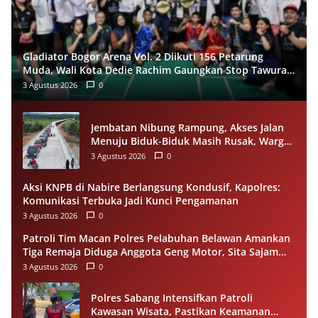
Gladiator Bogor Arena Vol. 2 Diikuti 156 Petarung
Muda, Wali Kota Dedie Rachim Gaungkan Stop Tawuran
Lewat Tinju
3 Agustus 2026
0
Jembatan Nibung Rampung, Akses Jalan
Menuju Biduk-Biduk Masih Rusak, Warga
Minta Pemprov Kaltim Segera Bertindak
3 Agustus 2026
0
Aksi KNPB di Nabire Berlangsung Kondusif, Kapolres:
Komunikasi Terbuka Jadi Kunci Pengamanan
3 Agustus 2026
0
Patroli Tim Macan Polres Pelabuhan Belawan Amankan
Tiga Remaja Diduga Anggota Geng Motor, Sita Sajam
dan Sepeda Motor
3 Agustus 2026
0
Polres Sabang Intensifkan Patroli
Kawasan Wisata, Pastikan Keamanan