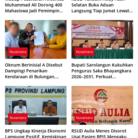
Muhammad Ali Dorong 400
Selatan Buka Aduan
Mahasiswa Jadi Pemimpin
Langsung Tiap Jumat Lewat
Adaptif dan Berintegritas
Program JUMALDI
Nusantara
Nusantara
Oknum Berinisial A Disebut
Bupati Sarolangun Kukuhkan
Dampingi Penarikan
Pengurus Saka Bhayangkara
Kendaraan di Bulungan,
2026–2031, Perkuat
Dikabarkan Telah Diproses
Pembinaan Karakter
Generasi Muda
Nusantara
Nusantara
BPS Ungkap Kinerja Ekonomi
RSUD Aulia Menes Disorot
Lampung Positif, Kemiskinan
Usai Pasien BPJS Mengaku