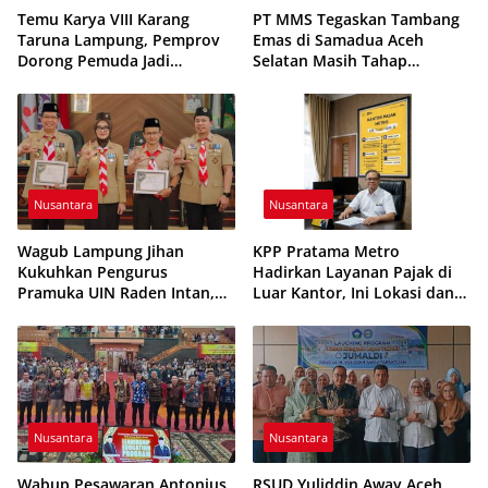
Temu Karya VIII Karang
PT MMS Tegaskan Tambang
Taruna Lampung, Pemprov
Emas di Samadua Aceh
Dorong Pemuda Jadi
Selatan Masih Tahap
Penggerak Ekonomi Desa
Eksplorasi
Nusantara
Nusantara
Wagub Lampung Jihan
KPP Pratama Metro
Kukuhkan Pengurus
Hadirkan Layanan Pajak di
Pramuka UIN Raden Intan,
Luar Kantor, Ini Lokasi dan
Tekankan Penguatan
Jadwalnya
Karakter Generasi Muda
Nusantara
Nusantara
Wabup Pesawaran Antonius
RSUD Yuliddin Away Aceh