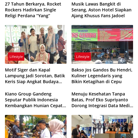
27 Tahun Berkarya, Rocket
Musik Lawas Bangkit di
Rockers Hadirkan Single
Serang, Aston Hotel Siapkan
Religi Perdana “Yang”
Ajang Khusus Fans Jadoel
Lifestyle
Lifestyle
Motif Siger dan Kapal
Bakso Jos Gandos Bu Hendri,
Lampung Jadi Sorotan, Batik
Kuliner Legendaris yang
Keris Siap Angkat Budaya
Bikin Ketagihan di Cepu
Lokal ke Panggung Nasional
Kiano Group Gandeng
Menuju Kesehatan Tanpa
Seputar Publik Indonesia
Batas, Prof Eko Supriyanto
Kembangkan Hunian Cepat
Dorong Integrasi Data Medis
Akad Siang Dapat Kunci
Asia Tenggara