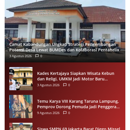
Camat Kabandungan Ungkap Strategi Pengembangan
Potensi Desa Lewat BUMDes dan Kolaborasi Pentahelix
3 Agustus 2026
0
Kades Kertajaya Siapkan Wisata Kebun
dan Religi, UMKM Jadi Motor Baru
Ekonomi Desa
3 Agustus 2026
0
Temu Karya VIII Karang Taruna Lampung,
Pemprov Dorong Pemuda Jadi Penggerak
Ekonomi Desa
9 Agustus 2026
0
Siswa SMPN 69 Jakarta Barat Diego Missel