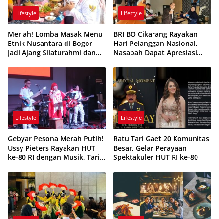
Lifestyle
Lifestyle
Meriah! Lomba Masak Menu
BRI BO Cikarang Rayakan
Etnik Nusantara di Bogor
Hari Pelanggan Nasional,
Jadi Ajang Silaturahmi dan
Nasabah Dapat Apresiasi
Kreativitas
Spesial
Lifestyle
Lifestyle
Gebyar Pesona Merah Putih!
Ratu Tari Gaet 20 Komunitas
Ussy Pieters Rayakan HUT
Besar, Gelar Perayaan
ke-80 RI dengan Musik, Tari,
Spektakuler HUT RI ke-80
dan Budaya