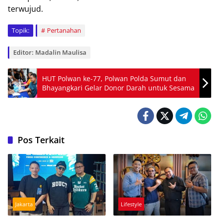
terwujud.
Topik:
Pertanahan
Editor: Madalin Maulisa
HUT Polwan ke-77, Polwan Polda Sumut dan
Bhayangkari Gelar Donor Darah untuk Sesama
Pos Terkait
Jakarta
Lifestyle