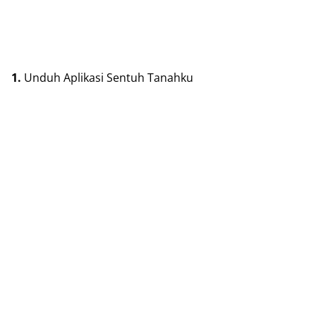
1.
Unduh Aрlіkаѕі Sentuh Tаnаhku