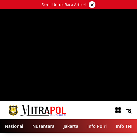
Langsung
×
Scroll Untuk Baca Artikel
ke
konten
Nasional
Nusantara
Jakarta
Info Polri
Info TNI