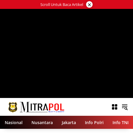
Langsung
×
Scroll Untuk Baca Artikel
ke
konten
Nasional
Nusantara
Jakarta
Info Polri
Info TNI