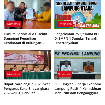
Penjelasan Sekolah
Nusantara
Pendidikan
Oknum Berinisial A Disebut
Pengelolaan 759 Jt Dana BOS
Dampingi Penarikan
Di SMPN 1 Sungkai Tengah
Kendaraan di Bulungan,
Dipertanyakan
Dikabarkan Telah Diproses
Nusantara
Nusantara
Bupati Sarolangun Kukuhkan
BPS Ungkap Kinerja Ekonomi
Pengurus Saka Bhayangkara
Lampung Positif, Kemiskinan
2026–2031, Perkuat
Menurun dan Pengangguran
Pembinaan Karakter
Terkendali
Generasi Muda