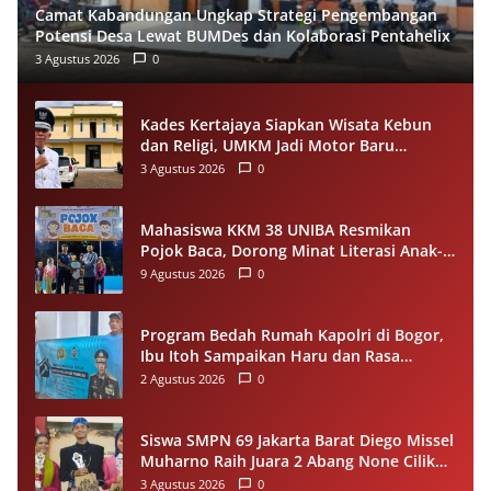
Camat Kabandungan Ungkap Strategi Pengembangan
Potensi Desa Lewat BUMDes dan Kolaborasi Pentahelix
3 Agustus 2026
0
Kades Kertajaya Siapkan Wisata Kebun
dan Religi, UMKM Jadi Motor Baru
Ekonomi Desa
3 Agustus 2026
0
Mahasiswa KKM 38 UNIBA Resmikan
Pojok Baca, Dorong Minat Literasi Anak-
anak Warga Desa Mekarbaru
9 Agustus 2026
0
Program Bedah Rumah Kapolri di Bogor,
Ibu Itoh Sampaikan Haru dan Rasa
Syukur
2 Agustus 2026
0
Siswa SMPN 69 Jakarta Barat Diego Missel
Muharno Raih Juara 2 Abang None Cilik
dan Remaja Kencur 2026
3 Agustus 2026
0