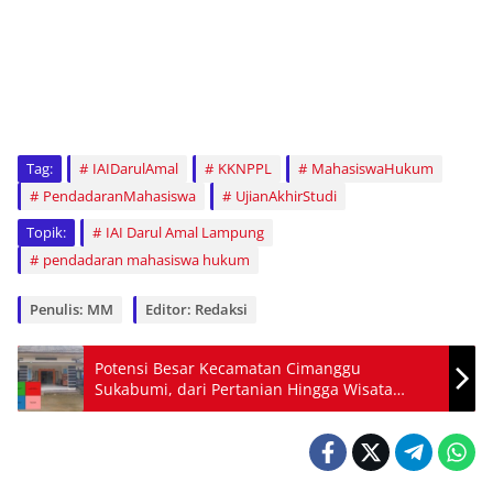
Tag:
IAIDarulAmal
KKNPPL
MahasiswaHukum
PendadaranMahasiswa
UjianAkhirStudi
Topik:
IAI Darul Amal Lampung
pendadaran mahasiswa hukum
Penulis: MM
Editor: Redaksi
Potensi Besar Kecamatan Cimanggu
Sukabumi, dari Pertanian Hingga Wisata
Budaya