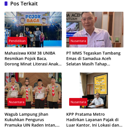
Pos Terkait
Pendidikan
Nusantara
Mahasiswa KKM 38 UNIBA
PT MMS Tegaskan Tambang
Resmikan Pojok Baca,
Emas di Samadua Aceh
Dorong Minat Literasi Anak-
Selatan Masih Tahap
anak Warga Desa Mekarbaru
Eksplorasi
Nusantara
Nusantara
Wagub Lampung Jihan
KPP Pratama Metro
Kukuhkan Pengurus
Hadirkan Layanan Pajak di
Pramuka UIN Raden Intan,
Luar Kantor, Ini Lokasi dan