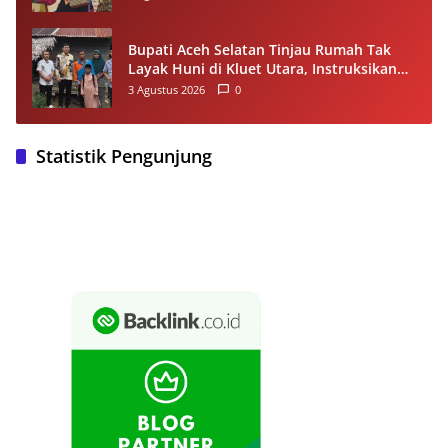
Bupati Aceh Selatan Tinjau Rumah Tak
Layak Huni di Kluet Utara, Instruksikan
Masuk Program Bantuan Rumah 2027
3 Agustus 2026
0
Statistik Pengunjung