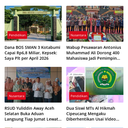
Tekankan Penguatan
Jadwalnya
Karakter Generasi Muda
Pendidikan
Nusantara
Dana BOS SMAN 3 Kotabumi
Wabup Pesawaran Antonius
Capai Rp6,8 Miliar, Kepsek:
Muhammad Ali Dorong 400
Saya Plt per April 2026
Mahasiswa Jadi Pemimpin
Adaptif dan Berintegritas
Nusantara
Pendidikan
RSUD Yuliddin Away Aceh
Dua Siswi MTs Al Hikmah
Selatan Buka Aduan
Cipeucang Mengaku
Langsung Tiap Jumat Lewat
Diberhentikan Usai Video
Program JUMALDI
Beredar, Orang Tua Minta