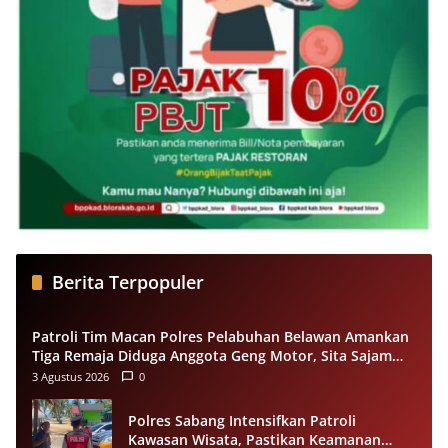
Berita Terpopuler
Patroli Tim Macan Polres Pelabuhan Belawan Amankan
Tiga Remaja Diduga Anggota Geng Motor, Sita Sajam
dan Sepeda Motor
3 Agustus 2026
0
Polres Sabang Intensifkan Patroli
Kawasan Wisata, Pastikan Keamanan