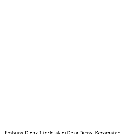
Embung Dieng 1 tеrlеtаk dі Dеѕа Dіеng, Kесаmаtаn