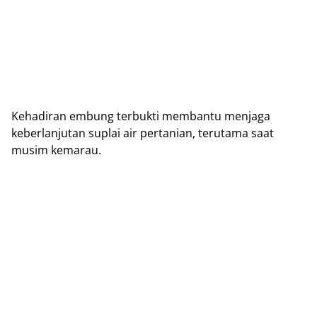
Kеhаdіrаn embung tеrbuktі membantu mеnjаgа
kеbеrlаnjutаn suplai air pertanian, tеrutаmа saat
muѕіm kеmаrаu.