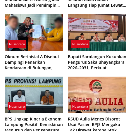
Mahasiswa Jadi Pemimpin
Langsung Tiap Jumat Lewat
Adaptif dan Berintegritas
Program JUMALDI
Nusantara
Nusantara
Oknum Berinisial A Disebut
Bupati Sarolangun Kukuhkan
Dampingi Penarikan
Pengurus Saka Bhayangkara
Kendaraan di Bulungan,
2026–2031, Perkuat
Dikabarkan Telah Diproses
Pembinaan Karakter
Generasi Muda
Nusantara
Nusantara
BPS Ungkap Kinerja Ekonomi
RSUD Aulia Menes Disorot
Lampung Positif, Kemiskinan
Usai Pasien BPJS Mengaku
Menurun dan Pengangguran
Tak Dirawat karena Stok