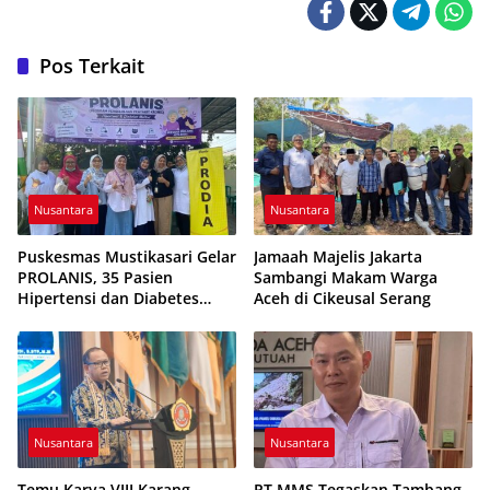
Pos Terkait
Nusantara
Nusantara
Puskesmas Mustikasari Gelar
Jamaah Majelis Jakarta
PROLANIS, 35 Pasien
Sambangi Makam Warga
Hipertensi dan Diabetes
Aceh di Cikeusal Serang
Ikuti Pemeriksaan Kesehatan
Nusantara
Nusantara
Temu Karya VIII Karang
PT MMS Tegaskan Tambang