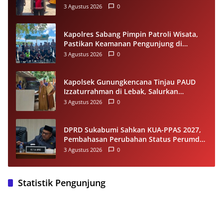
Wisatawan Tetap Kondusif
3 Agustus 2026
0
Kapolres Sabang Pimpin Patroli Wisata,
Pastikan Keamanan Pengunjung di
Destinasi Wisata Tetap Kondusif
3 Agustus 2026
0
Kapolsek Gunungkencana Tinjau PAUD
Izzaturrahman di Lebak, Salurkan
Bantuan Plafon untuk Ruang Belajar
3 Agustus 2026
0
DPRD Sukabumi Sahkan KUA-PPAS 2027,
Pembahasan Perubahan Status Perumda
Tirta Jaya Berlanjut
3 Agustus 2026
0
Statistik Pengunjung