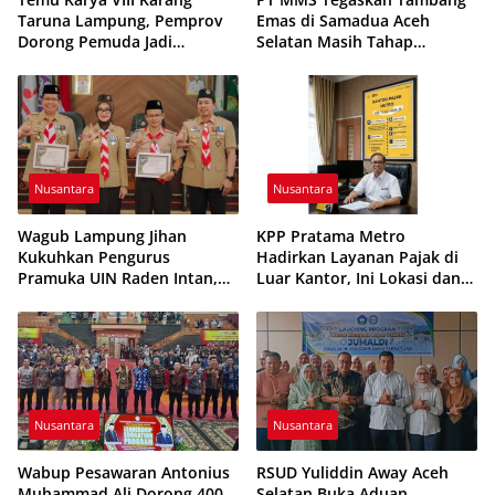
Taruna Lampung, Pemprov
Emas di Samadua Aceh
Dorong Pemuda Jadi
Selatan Masih Tahap
Penggerak Ekonomi Desa
Eksplorasi
Nusantara
Nusantara
Wagub Lampung Jihan
KPP Pratama Metro
Kukuhkan Pengurus
Hadirkan Layanan Pajak di
Pramuka UIN Raden Intan,
Luar Kantor, Ini Lokasi dan
Tekankan Penguatan
Jadwalnya
Karakter Generasi Muda
Nusantara
Nusantara
Wabup Pesawaran Antonius
RSUD Yuliddin Away Aceh
Muhammad Ali Dorong 400
Selatan Buka Aduan