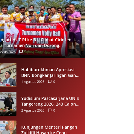
ingati HUT RI ke-81, Camat Cirinten
a Turnamen Voli dan Dorong
carian Bibit Atlet
ustus 2026
0
Habiburokhman Apresiasi
BNN Bongkar Jaringan Ganja
Gayo-Medan, Sita 93
1 Agustus 2026
0
Kilogram di Sumut
Yudisium Pascasarjana UNIS
Tangerang 2026, 243 Calon
Magister Resmi Lulus Siap
2 Agustus 2026
0
Diwisuda Oktober
Kunjungan Menteri Pangan
Zulkifli Hasan ke Cepu