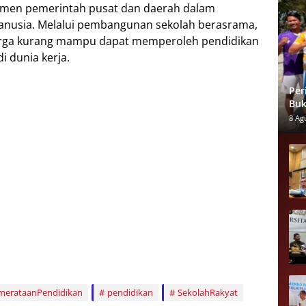
tmen pemerintah pusat dan daerah dalam
nusia. Melalui pembangunan sekolah berasrama,
uarga kurang mampu dapat memperoleh pendidikan
i dunia kerja.
Per
Buk
Pen
8 Ag
merataanPendidikan
pendidikan
SekolahRakyat