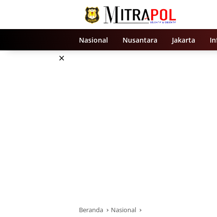
Langsung
ke
konten
Nasional
Nusantara
Jakarta
In
×
Beranda
Nasional