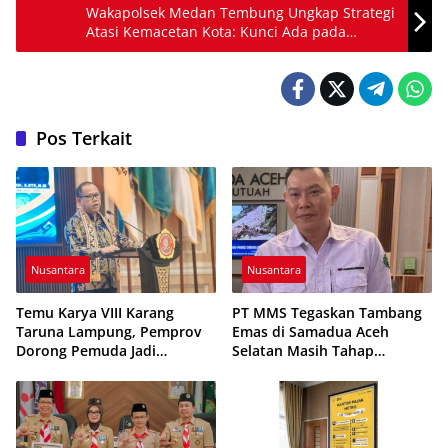
Wakapolsek Medan Tembung Ungkap Strategi
Atasi Kemacetan Kota: Kunci Ada pada
Kesadaran Bersama
Pos Terkait
Nusantara
Nusantara
Temu Karya VIII Karang
PT MMS Tegaskan Tambang
Taruna Lampung, Pemprov
Emas di Samadua Aceh
Dorong Pemuda Jadi
Selatan Masih Tahap
Penggerak Ekonomi Desa
Eksplorasi