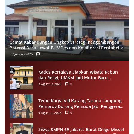
Camat Kabandungan Ungkap Strategi Pengembangan
Potensi Desa Lewat BUMDes dan Kolaborasi Pentahelix
3 Agustus 2026
0
Kades Kertajaya Siapkan Wisata Kebun
dan Religi, UMKM Jadi Motor Baru
Ekonomi Desa
3 Agustus 2026
0
Temu Karya VIII Karang Taruna Lampung,
Pemprov Dorong Pemuda Jadi Penggerak
Ekonomi Desa
9 Agustus 2026
0
Siswa SMPN 69 Jakarta Barat Diego Missel