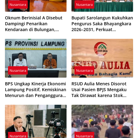
Nusantara
Nusantara
Oknum Berinisial A Disebut
Bupati Sarolangun Kukuhkan
Dampingi Penarikan
Pengurus Saka Bhayangkara
Kendaraan di Bulungan,
2026–2031, Perkuat
Dikabarkan Telah Diproses
Pembinaan Karakter
Generasi Muda
Nusantara
Nusantara
BPS Ungkap Kinerja Ekonomi
RSUD Aulia Menes Disorot
Lampung Positif, Kemiskinan
Usai Pasien BPJS Mengaku
Menurun dan Pengangguran
Tak Dirawat karena Stok
Terkendali
Obat Habis
Nusantara
Nusantara