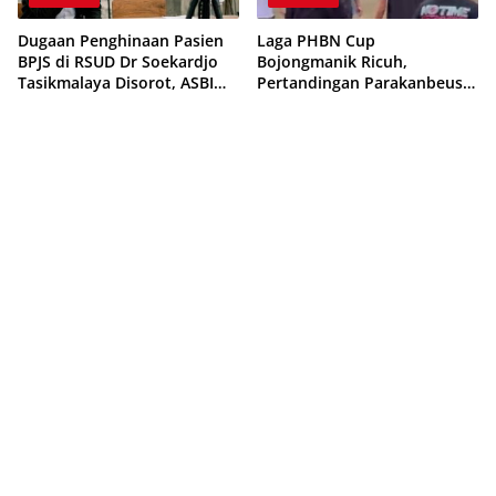
Dugaan Penghinaan Pasien
Laga PHBN Cup
BPJS di RSUD Dr Soekardjo
Bojongmanik Ricuh,
Tasikmalaya Disorot, ASBI
Pertandingan Parakanbeusi
Foundation Desak Evaluasi
vs Feroci FC Sempat
Etika Pelayanan
Dihentikan