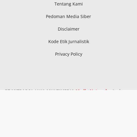
Tentang Kami
Pedoman Media Siber
Disclaimer
Kode Etik Jurnalistik
Privacy Policy
PT MITRAPOL JAYA MULTIMEDIA
Media Network
: Aceh,
Sumatra Utara, Sumatra Selatan, Kepri, Riau, Bangka
Belitung, Metro Lampung, Lampung Tengah, Lampung
Timur, Serang, Pandeglang, Lebak, Kota Tangerang,
Kabupaten Tangerang, Tangerang Selatan, Subang,
Tasikmalaya, Sukabumi, Pekalongan, Kudus, Blora, Ngawi,
Demak, Pati, Banyuwangi, Pasuruan, Kalimantan Timur,
Kalimantan Utara, Sulawesi Selatan, Sulawesi Utara,