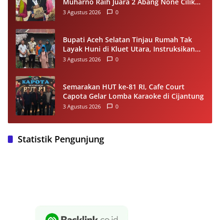
Muharno Raih Juara 2 Abang None Cilik
dan Remaja Kencur 2026
3 Agustus 2026
0
Bupati Aceh Selatan Tinjau Rumah Tak
Layak Huni di Kluet Utara, Instruksikan
Masuk Program Bantuan Rumah 2027
3 Agustus 2026
0
Semarakan HUT ke-81 RI, Cafe Court
Capota Gelar Lomba Karaoke di Cijantung
3 Agustus 2026
0
Statistik Pengunjung