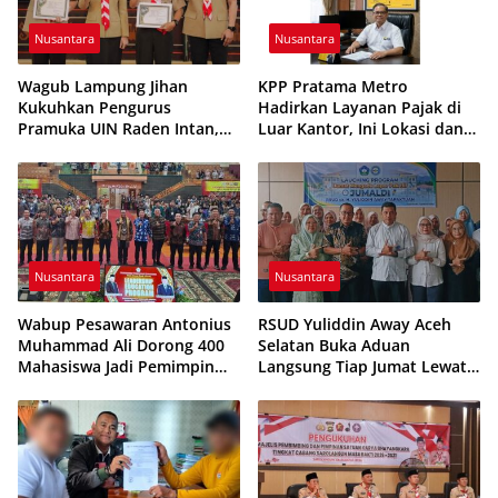
Nusantara
Nusantara
Wagub Lampung Jihan
KPP Pratama Metro
Kukuhkan Pengurus
Hadirkan Layanan Pajak di
Pramuka UIN Raden Intan,
Luar Kantor, Ini Lokasi dan
Tekankan Penguatan
Jadwalnya
Karakter Generasi Muda
Nusantara
Nusantara
Wabup Pesawaran Antonius
RSUD Yuliddin Away Aceh
Muhammad Ali Dorong 400
Selatan Buka Aduan
Mahasiswa Jadi Pemimpin
Langsung Tiap Jumat Lewat
Adaptif dan Berintegritas
Program JUMALDI