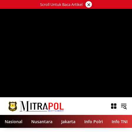
Langsung
×
Scroll Untuk Baca Artikel
ke
konten
Nasional
Nusantara
Jakarta
Info Polri
Info TNI