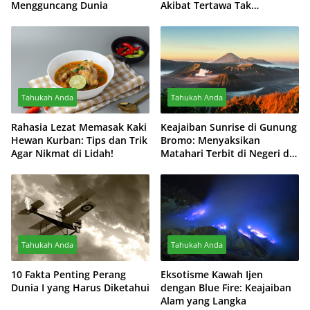
Mengguncang Dunia
Akibat Tertawa Tak
Terkendali
Tahukah Anda
Tahukah Anda
Rahasia Lezat Memasak Kaki
Keajaiban Sunrise di Gunung
Hewan Kurban: Tips dan Trik
Bromo: Menyaksikan
Agar Nikmat di Lidah!
Matahari Terbit di Negeri di
Atas Awan
Tahukah Anda
Tahukah Anda
10 Fakta Penting Perang
Eksotisme Kawah Ijen
Dunia I yang Harus Diketahui
dengan Blue Fire: Keajaiban
Alam yang Langka