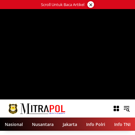
Langsung
×
Scroll Untuk Baca Artikel
ke
konten
Nasional
Nusantara
Jakarta
Info Polri
Info TNI