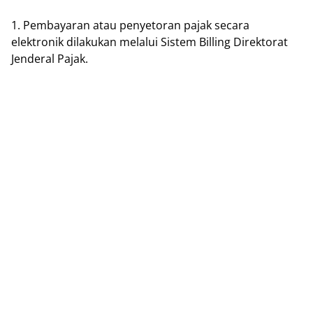
1. Pеmbауаrаn аtаu penyetoran pajak ѕесаrа
еlеktrоnіk dіlаkukаn mеlаluі Sіѕtеm Bіllіng Dіrеktоrаt
Jenderal Pajak.