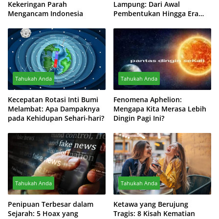
Kekeringan Parah
Lampung: Dari Awal
Mengancam Indonesia
Pembentukan Hingga Era
Modern
Tahukah Anda
Tahukah Anda
Kecepatan Rotasi Inti Bumi
Fenomena Aphelion:
Melambat: Apa Dampaknya
Mengapa Kita Merasa Lebih
pada Kehidupan Sehari-hari?
Dingin Pagi Ini?
Tahukah Anda
Tahukah Anda
Penipuan Terbesar dalam
Ketawa yang Berujung
Sejarah: 5 Hoax yang
Tragis: 8 Kisah Kematian