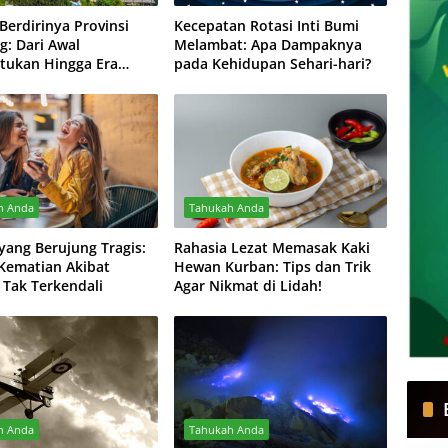
Berdirinya Provinsi
Kecepatan Rotasi Inti Bumi
: Dari Awal
Melambat: Apa Dampaknya
ukan Hingga Era
pada Kehidupan Sehari-hari?
h Anda
Tahukah Anda
yang Berujung Tragis:
Rahasia Lezat Memasak Kaki
 Kematian Akibat
Hewan Kurban: Tips dan Trik
 Tak Terkendali
Agar Nikmat di Lidah!
h Anda
Tahukah Anda