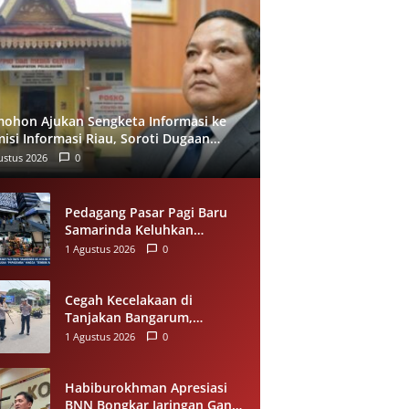
ohon Ajukan Sengketa Informasi ke
isi Informasi Riau, Soroti Dugaan
ak Ditanggapinya Permohonan ke PPID
ustus 2026
0
alawan
Pedagang Pasar Pagi Baru
Samarinda Keluhkan
Penataan, Omzet Menurun;
1 Agustus 2026
0
Minta Pemkot Evaluasi
Distribusi Ruko dan Akses
Pengunjung
Cegah Kecelakaan di
Tanjakan Bangarum,
Kapolres Lebak Perintahkan
1 Agustus 2026
0
Pemasangan Rambu Lalu
Lintas
Habiburokhman Apresiasi
BNN Bongkar Jaringan Ganja