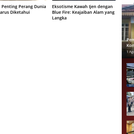
a Penting Perang Dunia
Eksotisme Kawah Ijen dengan
Harus Diketahui
Blue Fire: Keajaiban Alam yang
Langka
Pem
Kom
Tid
1 Ag
Pel