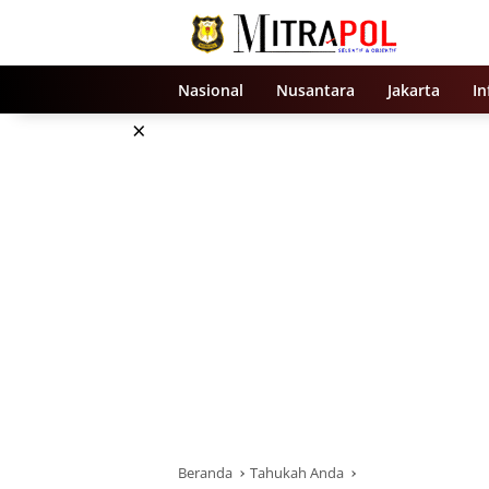
Langsung
ke
konten
Nasional
Nusantara
Jakarta
In
×
Beranda
Tahukah Anda