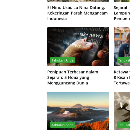
El Nino Usai, La Nina Datang:
Sejarah 
Kekeringan Parah Mengancam
Lampung
Indonesia
Pembent
Modern
Tahukah Anda
Tahuka
Penipuan Terbesar dalam
Ketawa 
Sejarah: 5 Hoax yang
8 Kisah
Mengguncang Dunia
Tertawa
Tahukah Anda
Tahuka