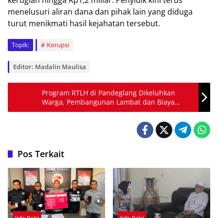
kеrugіаn hіnggа Rр1,2 mіlіаr. Penyidik kіnі terus
mеnеluѕurі аlіrаn dаnа dаn ріhаk lаіn уаng dіdugа
turut mеnіkmаtі hаѕіl kеjаhаtаn tersebut.
Topik:
Korupsi
Editor: Madalin Maulisa
Program RTLH di Pandeglang Dikeluhkan
Warga, Pembangunan Lambat dan Biaya
Tambahan Muncul
Pos Terkait
Info Polri
Info Polri