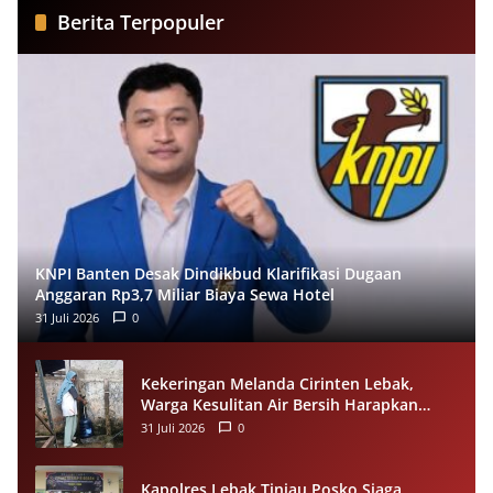
Berita Terpopuler
KNPI Banten Desak Dindikbud Klarifikasi Dugaan
Anggaran Rp3,7 Miliar Biaya Sewa Hotel
31 Juli 2026
0
Kekeringan Melanda Cirinten Lebak,
Warga Kesulitan Air Bersih Harapkan
Bantuan BPBD
31 Juli 2026
0
Kapolres Lebak Tinjau Posko Siaga