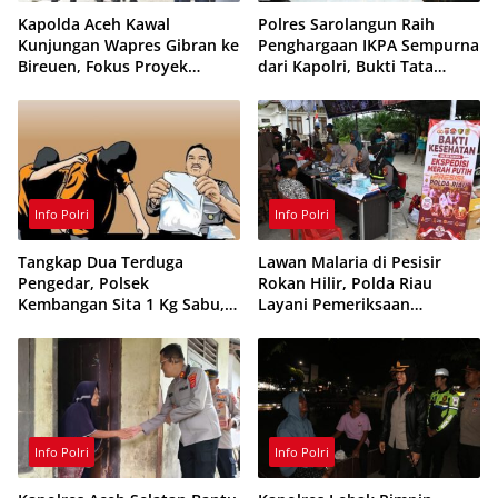
Kapolda Aceh Kawal
Polres Sarolangun Raih
Kunjungan Wapres Gibran ke
Penghargaan IKPA Sempurna
Bireuen, Fokus Proyek
dari Kapolri, Bukti Tata
Infrastruktur dan Pendidikan
Kelola Anggaran
Berintegritas
Info Polri
Info Polri
Tangkap Dua Terduga
Lawan Malaria di Pesisir
Pengedar, Polsek
Rokan Hilir, Polda Riau
Kembangan Sita 1 Kg Sabu,
Layani Pemeriksaan
70 Vape Etomidate dan 75
Kesehatan Gratis
Ribu Butir Obat Keras
Info Polri
Info Polri