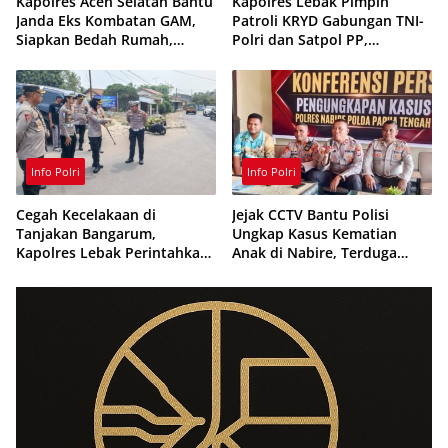
Kapolres Aceh Selatan Bantu
Kapolres Lebak Pimpin
Janda Eks Kombatan GAM,
Patroli KRYD Gabungan TNI-
Siapkan Bedah Rumah,
Polri dan Satpol PP,
Bantuan Gizi dan Modal
Antisipasi Curanmor hingga
Usaha
Balap Liar
Info Polri
Info Polri
Cegah Kecelakaan di
Jejak CCTV Bantu Polisi
Tanjakan Bangarum,
Ungkap Kasus Kematian
Kapolres Lebak Perintahkan
Anak di Nabire, Terduga
Pemasangan Rambu Lalu
Diamankan Kurang dari 24
Lintas
Jam