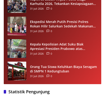
Karhutla 2026, Tekankan Kesiapsiagaan
dan Pencegahan Kebakaran Hutan
31 Juli 2026
0
Ekspedisi Merah Putih Presisi Polres
Rokan Hilir Salurkan Sedekah Makanan
untuk Anak Yatim di Panipahan
31 Juli 2026
0
Kepala Kepolisian Adat Suku Biak
Apresiasi Presiden Prabowo atas
Renovasi Rumah Singgah Pasar Boswesen
31 Juli 2026
0
Sorong
Orang Tua Siswa Keluhkan Biaya Seragam
di SMPN 1 Kedungtuban
31 Juli 2026
0
Statistik Pengunjung