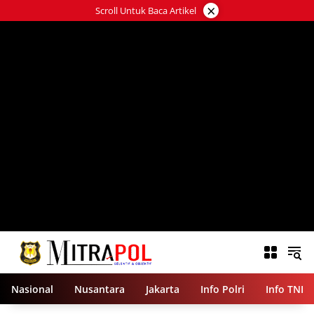
Langsung
×
Scroll Untuk Baca Artikel
ke
konten
Nasional
Nusantara
Jakarta
Info Polri
Info TNI