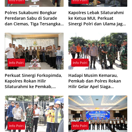
Polres Sukabumi Bongkar
Kapolres Lebak Silaturahmi
Peredaran Sabu di Surade
ke Ketua MUI, Perkuat
dan Ciemas, Tiga Tersangka
Sinergi Polri dan Ulama Jaga
Ditangkap
Kamtibmas
Info Polri
Info Polri
Perkuat Sinergi Forkopimda,
Hadapi Musim Kemarau,
Kapolres Rokan Hilir
Pemkab dan Polres Rokan
Silaturahmi ke Pemkab,
Hilir Gelar Apel Siaga
Kodim 0321 dan Kejari
Karhutla 2026, Perkuat
Sinergi Cegah Kebakaran
Info Polri
Info Polri