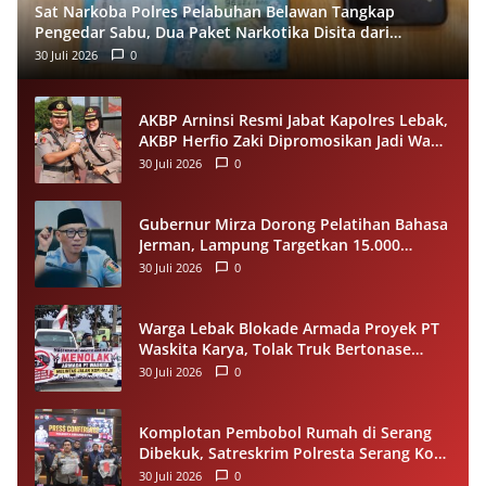
Sat Narkoba Polres Pelabuhan Belawan Tangkap
Pengedar Sabu, Dua Paket Narkotika Disita dari
Tersangka
30 Juli 2026
0
AKBP Arninsi Resmi Jabat Kapolres Lebak,
AKBP Herfio Zaki Dipromosikan Jadi Wadir
Reskrimsus Polda Banten
30 Juli 2026
0
Gubernur Mirza Dorong Pelatihan Bahasa
Jerman, Lampung Targetkan 15.000
Pekerja Terampil ke Luar Negeri per
30 Juli 2026
0
Tahun
Warga Lebak Blokade Armada Proyek PT
Waskita Karya, Tolak Truk Bertonase
Besar Melintasi Jalan Kopi–Sangiang Maja
30 Juli 2026
0
Komplotan Pembobol Rumah di Serang
Dibekuk, Satreskrim Polresta Serang Kota
Tangkap 4 Pelaku dan Kejar Satu DPO
30 Juli 2026
0