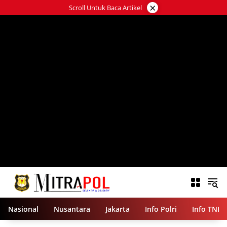
Langsung
×
Scroll Untuk Baca Artikel
ke
konten
Nasional
Nusantara
Jakarta
Info Polri
Info TNI