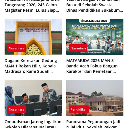
Tangerang 2026, 243 Calon
Buku di Sekolah Swasta,
Magister Resmi Lulus Siap
Dinas Pendidikan Sukabumi
Diwisuda Oktober
Ingatkan Ketentuan BOSP
Nusantara
Nusantara
Dugaan Keretakan Gedung
MATAMUDA 2026 MAN 3
MAN 1 Rokan Hilir, Kepala
Banda Aceh Fokus Bangun
Madrasah: Kami Sudah
Karakter dan Pemetaan
Melapor ke Atasan
Talenta Peserta Didik
Nusantara
Pendidikan
Ombudsman Jateng Ingatkan
Panorama Pegunungan Jadi
Sekolah Dilarang Jual atau
Nilai Plus, Sekolah Rakyat