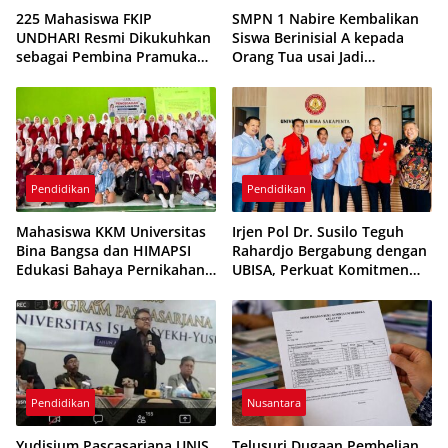
225 Mahasiswa FKIP
SMPN 1 Nabire Kembalikan
UNDHARI Resmi Dikukuhkan
Siswa Berinisial A kepada
sebagai Pembina Pramuka
Orang Tua usai Jadi
Mahir, Siap Jadi Guru
Tersangka Kasus Dugaan
Berkarakter di Era Society
Pembunuhan Pelajar
5.0
Pendidikan
Pendidikan
Mahasiswa KKM Universitas
Irjen Pol Dr. Susilo Teguh
Bina Bangsa dan HIMAPSI
Rahardjo Bergabung dengan
Edukasi Bahaya Pernikahan
UBISA, Perkuat Komitmen
Dini kepada Siswa MAN 1
Pengembangan Pendidikan
Serang
Tinggi
Pendidikan
Nusantara
Yudisium Pascasarjana UNIS
Telusuri Dugaan Pembelian