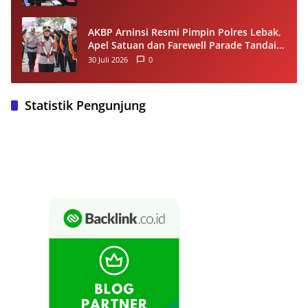
AKBP Arninsi Resmi Pimpin Polres Lebak,
Apel Satuan dan Farewell Parade Tandai
Estafet Kepemimpinan
30 Juli 2026
0
Statistik Pengunjung