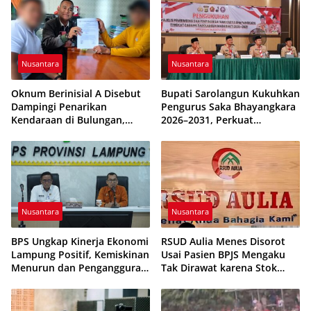
Nusantara
Nusantara
Oknum Berinisial A Disebut
Bupati Sarolangun Kukuhkan
Dampingi Penarikan
Pengurus Saka Bhayangkara
Kendaraan di Bulungan,
2026–2031, Perkuat
Dikabarkan Telah Diproses
Pembinaan Karakter
Generasi Muda
Nusantara
Nusantara
BPS Ungkap Kinerja Ekonomi
RSUD Aulia Menes Disorot
Lampung Positif, Kemiskinan
Usai Pasien BPJS Mengaku
Menurun dan Pengangguran
Tak Dirawat karena Stok
Terkendali
Obat Habis