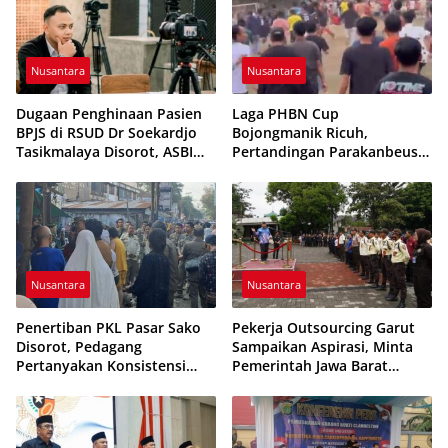
Nusantara
Nusantara
Dugaan Penghinaan Pasien
Laga PHBN Cup
BPJS di RSUD Dr Soekardjo
Bojongmanik Ricuh,
Tasikmalaya Disorot, ASBI
Pertandingan Parakanbeusi
Foundation Desak Evaluasi
vs Feroci FC Sempat
Etika Pelayanan
Dihentikan
Nusantara
Nusantara
Penertiban PKL Pasar Sako
Pekerja Outsourcing Garut
Disorot, Pedagang
Sampaikan Aspirasi, Minta
Pertanyakan Konsistensi
Pemerintah Jawa Barat
Pengawasan dan Dugaan
Evaluasi Sistem Kerja
Pungutan