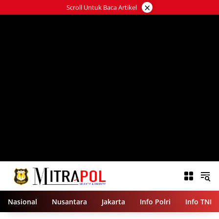
Langsung
×
Scroll Untuk Baca Artikel
ke
konten
Nasional
Nusantara
Jakarta
Info Polri
Info TNI