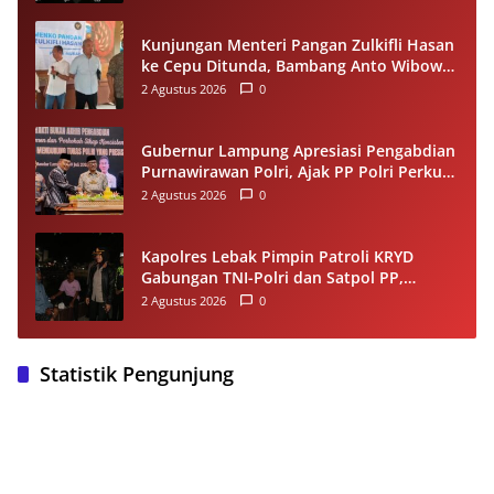
Kunjungan Menteri Pangan Zulkifli Hasan
ke Cepu Ditunda, Bambang Anto Wibowo
Tetap Salurkan Bantuan kepada Warga
2 Agustus 2026
0
Gubernur Lampung Apresiasi Pengabdian
Purnawirawan Polri, Ajak PP Polri Perkuat
Stabilitas dan Dukung Pembangunan
2 Agustus 2026
0
Daerah
Kapolres Lebak Pimpin Patroli KRYD
Gabungan TNI-Polri dan Satpol PP,
Antisipasi Curanmor hingga Balap Liar
2 Agustus 2026
0
Statistik Pengunjung