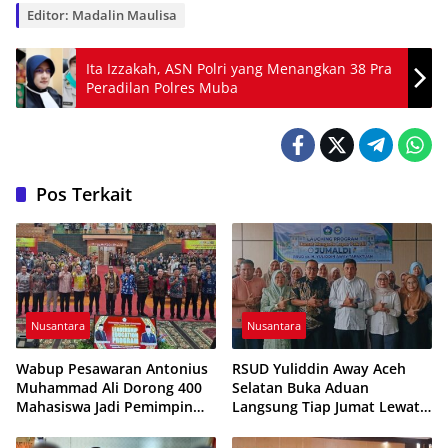
Editor: Madalin Maulisa
Ita Izzakah, ASN Polri yang Menangkan 38 Pra
Peradilan Polres Muba
Pos Terkait
Nusantara
Nusantara
Wabup Pesawaran Antonius
RSUD Yuliddin Away Aceh
Muhammad Ali Dorong 400
Selatan Buka Aduan
Mahasiswa Jadi Pemimpin
Langsung Tiap Jumat Lewat
Adaptif dan Berintegritas
Program JUMALDI