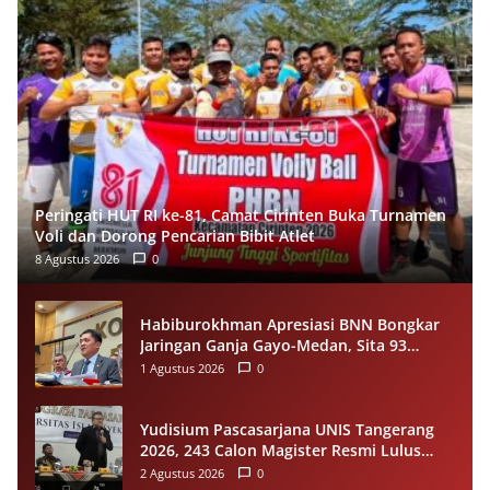
Peringati HUT RI ke-81, Camat Cirinten Buka Turnamen
Voli dan Dorong Pencarian Bibit Atlet
8 Agustus 2026
0
Habiburokhman Apresiasi BNN Bongkar
Jaringan Ganja Gayo-Medan, Sita 93
Kilogram di Sumut
1 Agustus 2026
0
Yudisium Pascasarjana UNIS Tangerang
2026, 243 Calon Magister Resmi Lulus
Siap Diwisuda Oktober
2 Agustus 2026
0