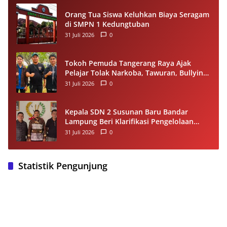
Orang Tua Siswa Keluhkan Biaya Seragam
di SMPN 1 Kedungtuban
31 Juli 2026
0
Tokoh Pemuda Tangerang Raya Ajak
Pelajar Tolak Narkoba, Tawuran, Bullying
dan Miras
31 Juli 2026
0
Kepala SDN 2 Susunan Baru Bandar
Lampung Beri Klarifikasi Pengelolaan
Dana BOS, Tegaskan Sesuai Juknis
31 Juli 2026
0
Statistik Pengunjung