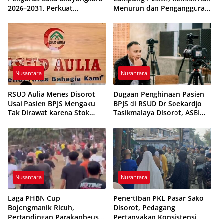
2026–2031, Perkuat
Menurun dan Pengangguran
Pembinaan Karakter
Terkendali
Generasi Muda
Nusantara
Nusantara
RSUD Aulia Menes Disorot
Dugaan Penghinaan Pasien
Usai Pasien BPJS Mengaku
BPJS di RSUD Dr Soekardjo
Tak Dirawat karena Stok
Tasikmalaya Disorot, ASBI
Obat Habis
Foundation Desak Evaluasi
Etika Pelayanan
Nusantara
Nusantara
Laga PHBN Cup
Penertiban PKL Pasar Sako
Bojongmanik Ricuh,
Disorot, Pedagang
Pertandingan Parakanbeusi
Pertanyakan Konsistensi