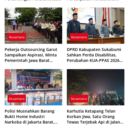
vs Feroci FC Sempat
Pengawasan dan Dugaan
Dihentikan
Pungutan
Nusantara
Nusantara
Pekerja Outsourcing Garut
DPRD Kabupaten Sukabumi
Sampaikan Aspirasi, Minta
Sahkan Perda Disabilitas,
Pemerintah Jawa Barat
Perubahan KUA-PPAS 2026
Evaluasi Sistem Kerja
Resmi Disepakati
Nusantara
Nusantara
Polisi Musnahkan Barang
Karhutla Ketapang Telan
Bukti Home Industri
Korban Jiwa, Satu Orang
Narkoba di Jakarta Barat,
Tewas Terjebak Api di Jalan
308 Ribu Pil Zenith Gagal
Pelang–Kepuluk