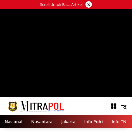
Langsung
×
Scroll Untuk Baca Artikel
ke
konten
Nasional
Nusantara
Jakarta
Info Polri
Info TNI