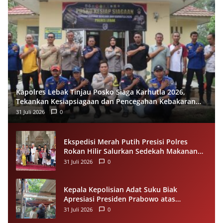
Kapolres Lebak Tinjau Posko Siaga Karhutla 2026,
Tekankan Kesiapsiagaan dan Pencegahan Kebakaran
Hutan
31 Juli 2026
0
Ekspedisi Merah Putih Presisi Polres
Rokan Hilir Salurkan Sedekah Makanan
untuk Anak Yatim di Panipahan
31 Juli 2026
0
Kepala Kepolisian Adat Suku Biak
Apresiasi Presiden Prabowo atas
Renovasi Rumah Singgah Pasar Boswesen
31 Juli 2026
0
Sorong