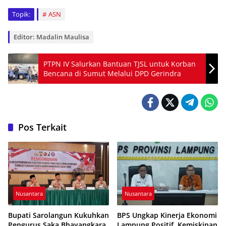
Topik:
ASN
Editor: Madalin Maulisa
PTPN IV Salurkan Bantuan TJSL untuk Korban
Bencana di Sumut Melalui DPD Gerindra
Pos Terkait
Nusantara
Nusantara
Bupati Sarolangun Kukuhkan
BPS Ungkap Kinerja Ekonomi
Pengurus Saka Bhayangkara
Lampung Positif, Kemiskinan