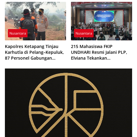
Beredar
Nusantara
Nusantara
Kapolres Ketapang Tinjau
215 Mahasiswa FKIP
Karhutla di Pelang–Kepuluk,
UNDHARI Resmi Jalani PLP,
87 Personel Gabungan
Elviana Tekankan
Dikerahkan Padamkan Api
Kompetensi, Akhlak Mulia,
dan Profesionalisme Calon
Guru