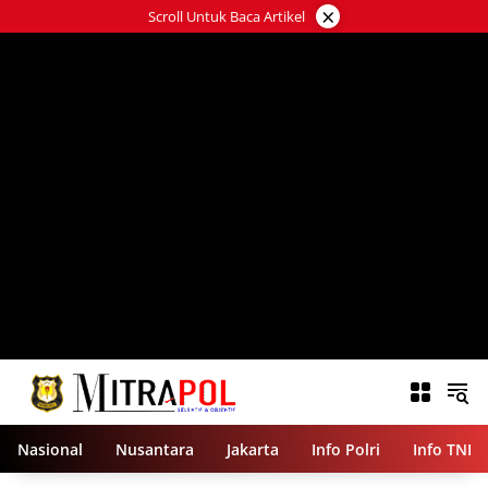
Langsung
×
Scroll Untuk Baca Artikel
ke
konten
Nasional
Nusantara
Jakarta
Info Polri
Info TNI