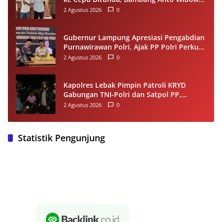
Tetap Salurkan Bantuan kepada Warga
2 Agustus 2026
0
Gubernur Lampung Apresiasi Pengabdian
Purnawirawan Polri, Ajak PP Polri Perkuat
Stabilitas dan Dukung Pembangunan
2 Agustus 2026
0
Daerah
Kapolres Lebak Pimpin Patroli KRYD
Gabungan TNI-Polri dan Satpol PP,
Antisipasi Curanmor hingga Balap Liar
2 Agustus 2026
0
Statistik Pengunjung