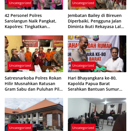
Uncategorized
Uncategorized
42 Personel Polres
Jembatan Bailey di Bireuen
Sarolangun Naik Pangkat,
Diperbaiki, Pengguna Jalan
Kapolres: Tingkatkan
Diminta Ikuti Rekayasa Lalu
Profesional-isme dan
Lintas
Pelayanan
Uncategorized
Uncategorized
Satresnarkoba Polres Rokan
Hari Bhayangkara ke-80,
Hilir Musnahkan Ratusan
Kapolda Papua Barat
Gram Sabu dan Puluhan Pil
Serahkan Bantuan Sumur
Ekstasi
Bor dan Rumah Layak Huni
di Manokwari
Uncategorized
Uncategorized