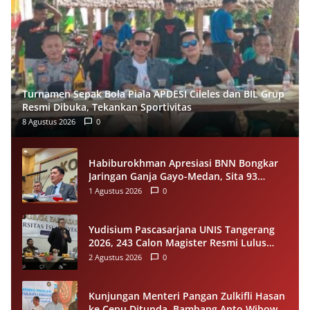
Turnamen Sepak Bola Piala APDESI Cileles dan BIL Grup
Resmi Dibuka, Tekankan Sportivitas
8 Agustus 2026
0
Habiburokhman Apresiasi BNN Bongkar
Jaringan Ganja Gayo-Medan, Sita 93
Kilogram di Sumut
1 Agustus 2026
0
Yudisium Pascasarjana UNIS Tangerang
2026, 243 Calon Magister Resmi Lulus
Siap Diwisuda Oktober
2 Agustus 2026
0
Kunjungan Menteri Pangan Zulkifli Hasan
ke Cepu Ditunda, Bambang Anto Wibowo