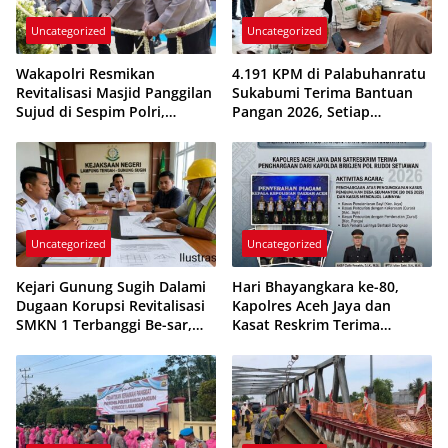
Uncategorized
Uncategorized
Wakapolri Resmikan
4.191 KPM di Palabuhanratu
Revitalisasi Masjid Panggilan
Sukabumi Terima Bantuan
Sujud di Sespim Polri,
Pangan 2026, Setiap
Perkuat Pembentukan
Keluarga Dapat 20 Kg Beras
Karakter dan Kepemimpinan
dan 4 Liter Minyak Goreng
Bhayangkara
Uncategorized
Uncategorized
Kejari Gunung Sugih Dalami
Hari Bhayangkara ke-80,
Dugaan Korupsi Revitalisasi
Kapolres Aceh Jaya dan
SMKN 1 Terbanggi Be-sar,
Kasat Reskrim Terima
Pelapor dan Ahli Konstruksi
Penghargaan Kapolda Aceh
Dipanggil
atas Prestasi Ungkap Kasus
Kriminal