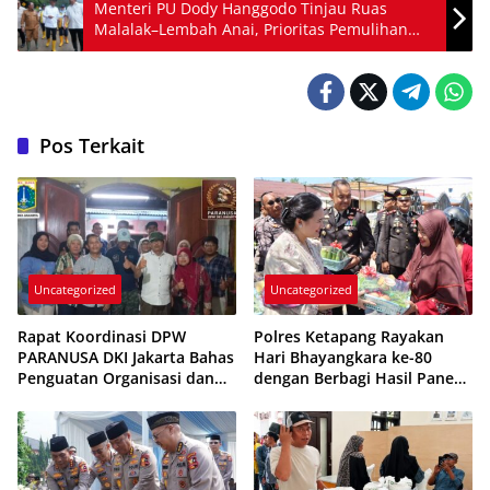
Menteri PU Dody Hanggodo Tinjau Ruas
Malalak–Lembah Anai, Prioritas Pemulihan
Akses Pasca Bencana
Pos Terkait
Uncategorized
Uncategorized
Rapat Koordinasi DPW
Polres Ketapang Rayakan
PARANUSA DKI Jakarta Bahas
Hari Bhayangkara ke-80
Penguatan Organisasi dan
dengan Berbagi Hasil Panen
Persiapan Deklarasi
Kebun P2L kepada Warga