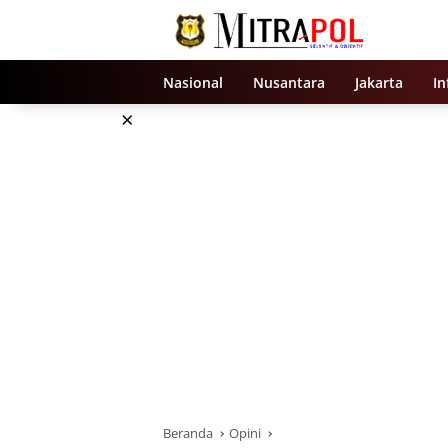
Langsung
ke
konten
Nasional
Nusantara
Jakarta
In
×
Beranda
Opini