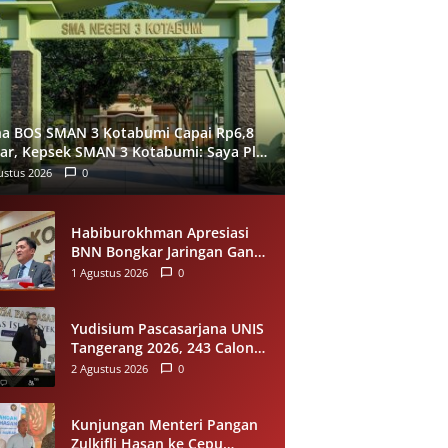
a BOS SMAN 3 Kotabumi Capai Rp6,8
iar, Kepsek SMAN 3 Kotabumi: Saya Plt
 April 2026
ustus 2026
0
Habiburokhman Apresiasi
BNN Bongkar Jaringan Ganja
Gayo-Medan, Sita 93
1 Agustus 2026
0
Kilogram di Sumut
Yudisium Pascasarjana UNIS
Tangerang 2026, 243 Calon
Magister Resmi Lulus Siap
2 Agustus 2026
0
Diwisuda Oktober
Kunjungan Menteri Pangan
Zulkifli Hasan ke Cepu