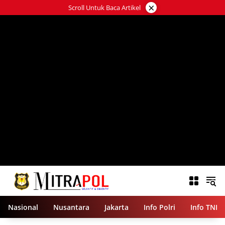
Langsung
×
Scroll Untuk Baca Artikel
ke
konten
Nasional
Nusantara
Jakarta
Info Polri
Info TNI