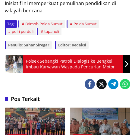
Inisiatif ini memperkuat pemulihan pendidikan di
wilayah bencana.
Tag:
Brimob Polda Sumut
Polda Sumut
polri perduli
tapanuli
Penulis: Sahar Siregar
Editor: Redaksi
Polsek Sebangki Patroli Dialogis ke Bengkel:
Imbau Karyawan Waspada Pencurian Motor
Pos Terkait