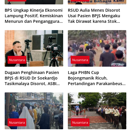
BPS Ungkap Kinerja Ekonomi
RSUD Aulia Menes Disorot
Lampung Positif, Kemiskinan
Usai Pasien BPJS Mengaku
Menurun dan Pengangguran
Tak Dirawat karena Stok
Terkendali
Obat Habis
Nusantara
Nusantara
Dugaan Penghinaan Pasien
Laga PHBN Cup
BPJS di RSUD Dr Soekardjo
Bojongmanik Ricuh,
Tasikmalaya Disorot, ASBI
Pertandingan Parakanbeusi
Foundation Desak Evaluasi
vs Feroci FC Sempat
Etika Pelayanan
Dihentikan
Nusantara
Nusantara