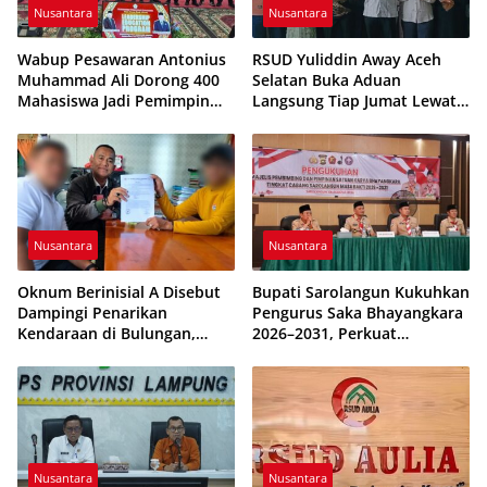
Nusantara
Nusantara
Wabup Pesawaran Antonius
RSUD Yuliddin Away Aceh
Muhammad Ali Dorong 400
Selatan Buka Aduan
Mahasiswa Jadi Pemimpin
Langsung Tiap Jumat Lewat
Adaptif dan Berintegritas
Program JUMALDI
Nusantara
Nusantara
Oknum Berinisial A Disebut
Bupati Sarolangun Kukuhkan
Dampingi Penarikan
Pengurus Saka Bhayangkara
Kendaraan di Bulungan,
2026–2031, Perkuat
Dikabarkan Telah Diproses
Pembinaan Karakter
Generasi Muda
Nusantara
Nusantara