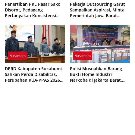
Penertiban PKL Pasar Sako
Pekerja Outsourcing Garut
Disorot, Pedagang
Sampaikan Aspirasi, Minta
Pertanyakan Konsistensi
Pemerintah Jawa Barat
Pengawasan dan Dugaan
Evaluasi Sistem Kerja
Pungutan
Nusantara
Nusantara
DPRD Kabupaten Sukabumi
Polisi Musnahkan Barang
Sahkan Perda Disabilitas,
Bukti Home Industri
Perubahan KUA-PPAS 2026
Narkoba di Jakarta Barat,
Resmi Disepakati
308 Ribu Pil Zenith Gagal
Beredar