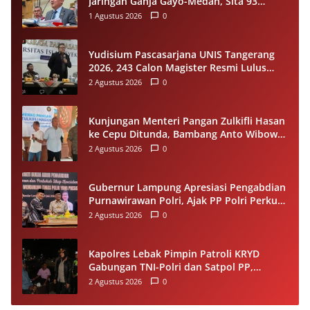
Jaringan Ganja Gayo-Medan, Sita 93
Kilogram di Sumut
1 Agustus 2026
0
Yudisium Pascasarjana UNIS Tangerang
2026, 243 Calon Magister Resmi Lulus
Siap Diwisuda Oktober
2 Agustus 2026
0
Kunjungan Menteri Pangan Zulkifli Hasan
ke Cepu Ditunda, Bambang Anto Wibowo
Tetap Salurkan Bantuan kepada Warga
2 Agustus 2026
0
Gubernur Lampung Apresiasi Pengabdian
Purnawirawan Polri, Ajak PP Polri Perkuat
Stabilitas dan Dukung Pembangunan
2 Agustus 2026
0
Daerah
Kapolres Lebak Pimpin Patroli KRYD
Gabungan TNI-Polri dan Satpol PP,
Antisipasi Curanmor hingga Balap Liar
2 Agustus 2026
0