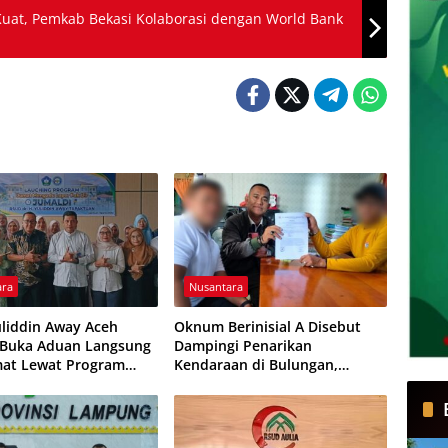
uat, Pemkab Bekasi Kolaborasi dengan World Bank
ara
Nusantara
liddin Away Aceh
Oknum Berinisial A Disebut
 Buka Aduan Langsung
Dampingi Penarikan
mat Lewat Program
Kendaraan di Bulungan,
I
Dikabarkan Telah Diproses