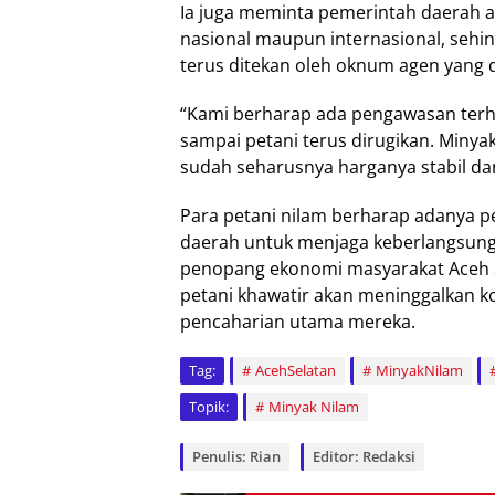
Ia juga meminta pemerintah daerah ag
nasional maupun internasional, sehin
terus ditekan oleh oknum agen yang d
“Kami berharap ada pengawasan terh
sampai petani terus dirugikan. Minyak
sudah seharusnya harganya stabil dan
Para petani nilam berharap adanya p
daerah untuk menjaga keberlangsunga
penopang ekonomi masyarakat Aceh Sela
petani khawatir akan meninggalkan k
pencaharian utama mereka.
Tag:
AcehSelatan
MinyakNilam
Topik:
Minyak Nilam
Penulis: Rian
Editor: Redaksi