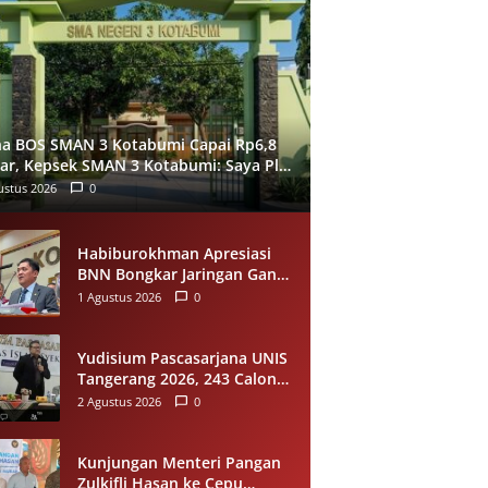
a BOS SMAN 3 Kotabumi Capai Rp6,8
iar, Kepsek SMAN 3 Kotabumi: Saya Plt
 April 2026
ustus 2026
0
Habiburokhman Apresiasi
BNN Bongkar Jaringan Ganja
Gayo-Medan, Sita 93
1 Agustus 2026
0
Kilogram di Sumut
Yudisium Pascasarjana UNIS
Tangerang 2026, 243 Calon
Magister Resmi Lulus Siap
2 Agustus 2026
0
Diwisuda Oktober
Kunjungan Menteri Pangan
Zulkifli Hasan ke Cepu