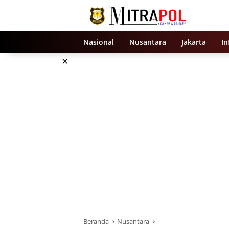
Langsung
ke
konten
Nasional
Nusantara
Jakarta
In
×
Beranda
Nusantara