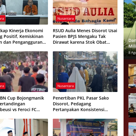
ara
Nusantara
kap Kinerja Ekonomi
RSUD Aulia Menes Disorot Usai
 Positif, Kemiskinan
Pasien BPJS Mengaku Tak
Dan
n dan Pengangguran
Dirawat karena Stok Obat
Mil
ali
Habis
per
8 Ag
ara
Nusantara
HBN Cup Bojongmanik
Penertiban PKL Pasar Sako
Pertandingan
Disorot, Pedagang
beusi vs Feroci FC
Pertanyakan Konsistensi
Dihentikan
Pengawasan dan Dugaan
Pungutan