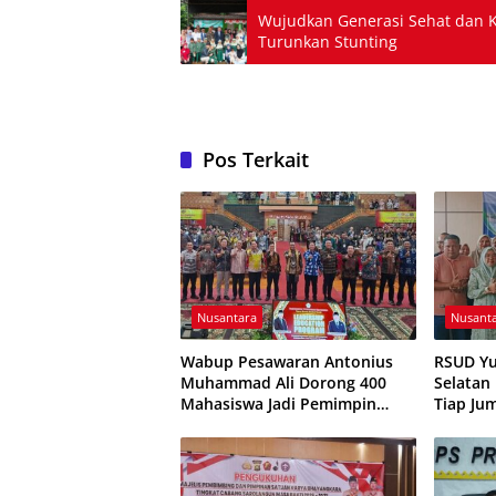
Wujudkan Generasi Sehat dan K
Turunkan Stunting
Pos Terkait
Nusantara
Nusant
Wabup Pesawaran Antonius
RSUD Yu
Muhammad Ali Dorong 400
Selatan
Mahasiswa Jadi Pemimpin
Tiap Ju
Adaptif dan Berintegritas
JUMALD