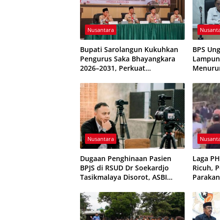
Nusantara
Nusant
Bupati Sarolangun Kukuhkan
BPS Ung
Pengurus Saka Bhayangkara
Lampung
2026–2031, Perkuat
Menuru
Pembinaan Karakter Generasi
Terkend
Muda
Nusantara
Nusant
Dugaan Penghinaan Pasien
Laga P
BPJS di RSUD Dr Soekardjo
Ricuh, 
Tasikmalaya Disorot, ASBI
Parakan
Foundation Desak Evaluasi
Sempat 
Etika Pelayanan