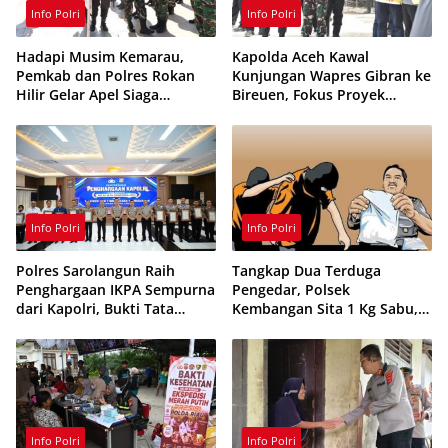
Info Polri
Info Polri
Hadapi Musim Kemarau,
Kapolda Aceh Kawal
Pemkab dan Polres Rokan
Kunjungan Wapres Gibran ke
Hilir Gelar Apel Siaga
Bireuen, Fokus Proyek
Karhutla 2026, Perkuat
Infrastruktur dan Pendidikan
Sinergi Cegah Kebakaran
Info Polri
Info Polri
Polres Sarolangun Raih
Tangkap Dua Terduga
Penghargaan IKPA Sempurna
Pengedar, Polsek
dari Kapolri, Bukti Tata
Kembangan Sita 1 Kg Sabu,
Kelola Anggaran
70 Vape Etomidate dan 75
Berintegritas
Ribu Butir Obat Keras
Info Polri
Info Polri