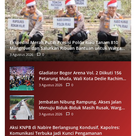
Ekspedisi Merah Putih Presisi Polda Riau Tanam 810
Mangrove dan Salurkan Ribuan Bantuan untuk Warga
Pesisir Sinaboi
3 Agustus 2026
0
Gladiator Bogor Arena Vol. 2 Diikuti 156
Petarung Muda, Wali Kota Dedie Rachim
Gaungkan Stop Tawuran Lewat Tinju
3 Agustus 2026
0
Jembatan Nibung Rampung, Akses Jalan
Menuju Biduk-Biduk Masih Rusak, Warga
Minta Pemprov Kaltim Segera Bertindak
3 Agustus 2026
0
Aksi KNPB di Nabire Berlangsung Kondusif, Kapolres:
Komunikasi Terbuka Jadi Kunci Pengamanan