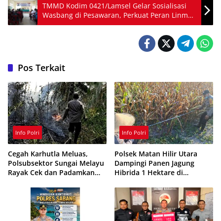
TMMD Kodim 0421/Lamsel Gelar Sosialisasi
Wasbang di Pesawaran, Perkuat Peran Linmas
Jaga Stabilitas Desa
Pos Terkait
Info Polri
Info Polri
Cegah Karhutla Meluas,
Polsek Matan Hilir Utara
Polsubsektor Sungai Melayu
Dampingi Panen Jagung
Rayak Cek dan Padamkan
Hibrida 1 Hektare di
Titik Api di Ketapang
Ketapang