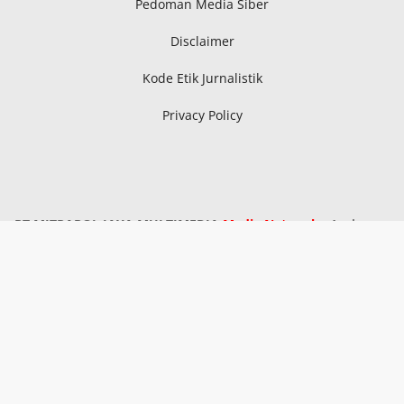
Pedoman Media Siber
Disclaimer
Kode Etik Jurnalistik
Privacy Policy
PT MITRAPOL JAYA MULTIMEDIA
Media Network
: Aceh,
Sumatra Utara, Sumatra Selatan, Kepri, Riau, Bangka
Belitung, Metro Lampung, Lampung Tengah, Lampung
Timur, Serang, Pandeglang, Lebak, Kota Tangerang,
Kabupaten Tangerang, Tangerang Selatan, Subang,
Tasikmalaya, Sukabumi, Pekalongan, Kudus, Blora, Ngawi,
Demak, Pati, Banyuwangi, Pasuruan, Kalimantan Timur,
Kalimantan Utara, Sulawesi Selatan, Sulawesi Utara,
Sulawesi Tenggara, Papua Selatan.