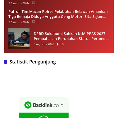
3 Agustus 2026
0
Patroli Tim Macan Polres Pelabuhan Belawan Amankan
Tiga Remaja Diduga Anggota Geng Motor, Sita Sajam
dan Sepeda Motor
3 Agustus 2026
0
DPRD Sukabumi Sahkan KUA-PPAS 2027,
Pembahasan Perubahan Status Perumda
Tirta Jaya Berlanjut
3 Agustus 2026
0
Statistik Pengunjung