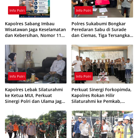
Info Polri
Info Polri
Kapolres Sabang Imbau
Polres Sukabumi Bongkar
Wisatawan Jaga Keselamatan
Peredaran Sabu di Surade
dan Kebersihan, Nomor 110
dan Ciemas, Tiga Tersangka
Siaga 24 Jam
Ditangkap
Info Polri
Info Polri
Kapolres Lebak Silaturahmi
Perkuat Sinergi Forkopimda,
ke Ketua MUI, Perkuat
Kapolres Rokan Hilir
Sinergi Polri dan Ulama Jaga
Silaturahmi ke Pemkab,
Kamtibmas
Kodim 0321 dan Kejari