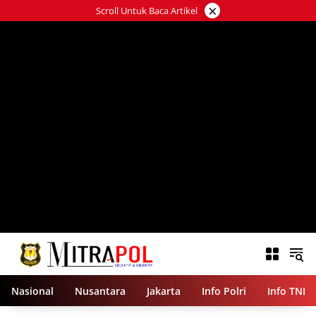
Langsung
×
Scroll Untuk Baca Artikel
ke
konten
Nasional
Nusantara
Jakarta
Info Polri
Info TNI