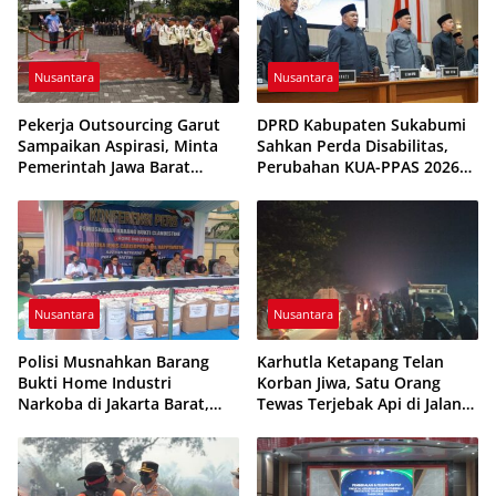
Nusantara
Nusantara
Pekerja Outsourcing Garut
DPRD Kabupaten Sukabumi
Sampaikan Aspirasi, Minta
Sahkan Perda Disabilitas,
Pemerintah Jawa Barat
Perubahan KUA-PPAS 2026
Evaluasi Sistem Kerja
Resmi Disepakati
Nusantara
Nusantara
Polisi Musnahkan Barang
Karhutla Ketapang Telan
Bukti Home Industri
Korban Jiwa, Satu Orang
Narkoba di Jakarta Barat,
Tewas Terjebak Api di Jalan
308 Ribu Pil Zenith Gagal
Pelang–Kepuluk
Beredar