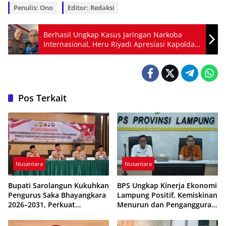
Penulis: Ono
Editor: Redaksi
Berhasil Ungkap Kasus Jaringan Narkoba
Internasional, Heru Riyadi Apresiasi Kapolda
Kalsel
Pos Terkait
Nusantara
Nusantara
Bupati Sarolangun Kukuhkan
BPS Ungkap Kinerja Ekonomi
Pengurus Saka Bhayangkara
Lampung Positif, Kemiskinan
2026–2031, Perkuat
Menurun dan Pengangguran
Pembinaan Karakter
Terkendali
Generasi Muda