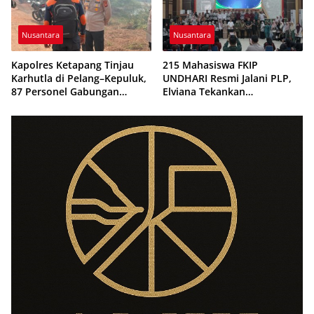
Nusantara
Nusantara
Kapolres Ketapang Tinjau
215 Mahasiswa FKIP
Karhutla di Pelang–Kepuluk,
UNDHARI Resmi Jalani PLP,
87 Personel Gabungan
Elviana Tekankan
Dikerahkan Padamkan Api
Kompetensi, Akhlak Mulia,
dan Profesionalisme Calon
Guru