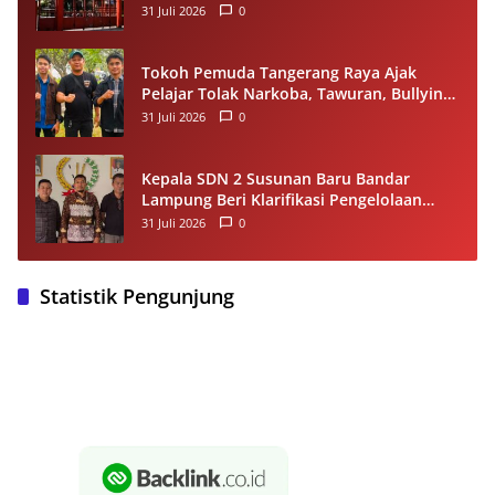
31 Juli 2026
0
Tokoh Pemuda Tangerang Raya Ajak
Pelajar Tolak Narkoba, Tawuran, Bullying
dan Miras
31 Juli 2026
0
Kepala SDN 2 Susunan Baru Bandar
Lampung Beri Klarifikasi Pengelolaan
Dana BOS, Tegaskan Sesuai Juknis
31 Juli 2026
0
Statistik Pengunjung