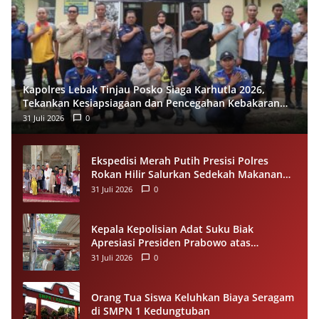
Kapolres Lebak Tinjau Posko Siaga Karhutla 2026,
Tekankan Kesiapsiagaan dan Pencegahan Kebakaran
Hutan
31 Juli 2026
0
Ekspedisi Merah Putih Presisi Polres
Rokan Hilir Salurkan Sedekah Makanan
untuk Anak Yatim di Panipahan
31 Juli 2026
0
Kepala Kepolisian Adat Suku Biak
Apresiasi Presiden Prabowo atas
Renovasi Rumah Singgah Pasar Boswesen
31 Juli 2026
0
Sorong
Orang Tua Siswa Keluhkan Biaya Seragam
di SMPN 1 Kedungtuban