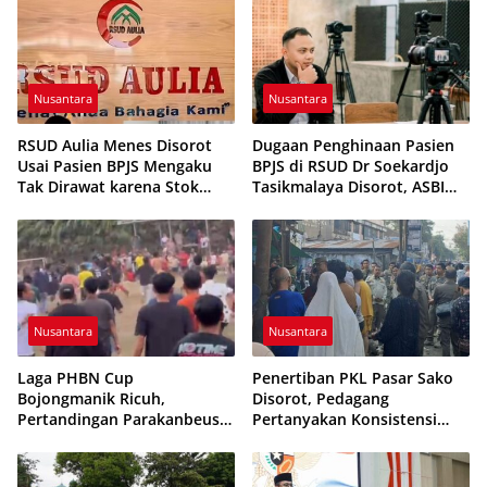
Nusantara
Nusantara
RSUD Aulia Menes Disorot
Dugaan Penghinaan Pasien
Usai Pasien BPJS Mengaku
BPJS di RSUD Dr Soekardjo
Tak Dirawat karena Stok
Tasikmalaya Disorot, ASBI
Obat Habis
Foundation Desak Evaluasi
Etika Pelayanan
Nusantara
Nusantara
Laga PHBN Cup
Penertiban PKL Pasar Sako
Bojongmanik Ricuh,
Disorot, Pedagang
Pertandingan Parakanbeusi
Pertanyakan Konsistensi
vs Feroci FC Sempat
Pengawasan dan Dugaan
Dihentikan
Pungutan