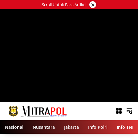
Langsung
×
Scroll Untuk Baca Artikel
ke
konten
Nasional
Nusantara
Jakarta
Info Polri
Info TNI