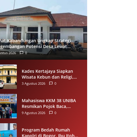
at Kabandungan Ungkap Strategi
gembangan Potensi Desa Lewat
Des dan Kolaborasi Pentahelix
ustus 2026
0
Kades Kertajaya Siapkan
Wisata Kebun dan Religi,
UMKM Jadi Motor Baru
3 Agustus 2026
0
Ekonomi Desa
Mahasiswa KKM 38 UNIBA
Resmikan Pojok Baca,
Dorong Minat Literasi Anak-
9 Agustus 2026
0
anak Warga Desa Mekarbaru
Program Bedah Rumah
Kapolri di Bogor, Ibu Itoh