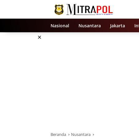
Langsung
ke
konten
Nasional
Nusantara
Jakarta
In
×
Beranda
Nusantara