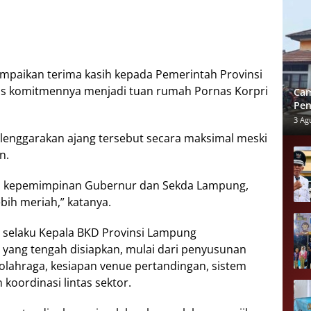
mpaikan terima kasih kepada Pemerintah Provinsi
 komitmennya menjadi tuan rumah Pornas Korpri
Cam
Pen
BUM
3 Ag
enggarakan ajang tersebut secara maksimal meski
n.
bawah kepemimpinan Gubernur dan Sekda Lampung,
ebih meriah,” katanya.
i selaku Kepala BKD Provinsi Lampung
 yang tengah disiapkan, mulai dari penyusunan
olahraga, kesiapan venue pertandingan, sistem
 koordinasi lintas sektor.