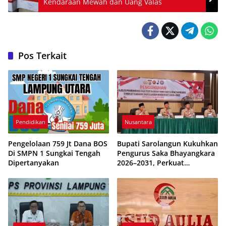
Kendaraan Mewah dan Uang Valas
Pos Terkait
Pendidikan
Nusantara
Pengelolaan 759 Jt Dana BOS
Bupati Sarolangun Kukuhkan
Di SMPN 1 Sungkai Tengah
Pengurus Saka Bhayangkara
Dipertanyakan
2026–2031, Perkuat
Pembinaan Karakter
Generasi Muda