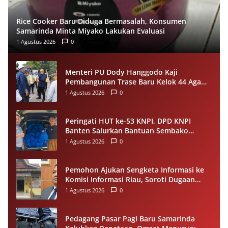
Rice Cooker Baru Diduga Bermasalah, Konsumen
Samarinda Minta Miyako Lakukan Evaluasi
1 Agustus 2026
0
Menteri PU Dody Hanggodo Kaji
Pembangunan Trase Baru Kelok 44 Agam
Usai Longsor, Utamakan Keselamatan
1 Agustus 2026
0
Pengguna Jalan
Peringati HUT ke-53 KNPI, DPD KNPI
Banten Salurkan Bantuan Sembako
Melalui Pemuda Berdampak
1 Agustus 2026
0
Pemohon Ajukan Sengketa Informasi ke
Komisi Informasi Riau, Soroti Dugaan
Tidak Ditanggapinya Permohonan ke
1 Agustus 2026
0
PPID Pelalawan
Pedagang Pasar Pagi Baru Samarinda