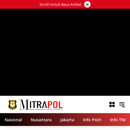
Langsung
×
Scroll Untuk Baca Artikel
ke
konten
Nasional
Nusantara
Jakarta
Info Polri
Info TNI