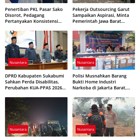
Penertiban PKL Pasar Sako
Pekerja Outsourcing Garut
Disorot, Pedagang
Sampaikan Aspirasi, Minta
Pertanyakan Konsistensi
Pemerintah Jawa Barat
Pengawasan dan Dugaan
Evaluasi Sistem Kerja
Pungutan
Nusantara
Nusantara
DPRD Kabupaten Sukabumi
Polisi Musnahkan Barang
Sahkan Perda Disabilitas,
Bukti Home Industri
Perubahan KUA-PPAS 2026
Narkoba di Jakarta Barat,
Resmi Disepakati
308 Ribu Pil Zenith Gagal
Beredar
Nusantara
Nusantara