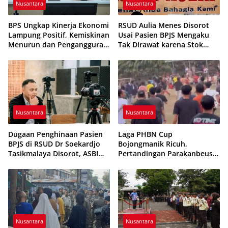
Nusantara
Nusantara
BPS Ungkap Kinerja Ekonomi
RSUD Aulia Menes Disorot
Lampung Positif, Kemiskinan
Usai Pasien BPJS Mengaku
Menurun dan Pengangguran
Tak Dirawat karena Stok
Terkendali
Obat Habis
Nusantara
Nusantara
Dugaan Penghinaan Pasien
Laga PHBN Cup
BPJS di RSUD Dr Soekardjo
Bojongmanik Ricuh,
Tasikmalaya Disorot, ASBI
Pertandingan Parakanbeusi
Foundation Desak Evaluasi
vs Feroci FC Sempat
Etika Pelayanan
Dihentikan
Nusantara
Nusantara