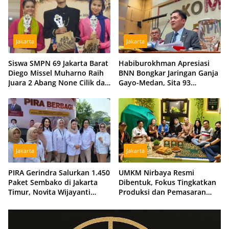
Jakarta
Jakarta
Siswa SMPN 69 Jakarta Barat
Habiburokhman Apresiasi
Diego Missel Muharno Raih
BNN Bongkar Jaringan Ganja
Juara 2 Abang None Cilik dan
Gayo-Medan, Sita 93
Remaja Kencur 2026
Kilogram di Sumut
Jakarta
Jakarta
PIRA Gerindra Salurkan 1.450
UMKM Nirbaya Resmi
Paket Sembako di Jakarta
Dibentuk, Fokus Tingkatkan
Timur, Novita Wijayanti
Produksi dan Pemasaran
Sebut Jalankan Arahan
Produk Anggota
Prabowo