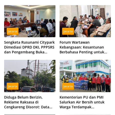
Jakarta
Jakarta
Sengketa Rusunami Citypark
Forum Wartawan
Dimediasi DPRD DKI, PPPSRS
Kebangsaan: Kesantunan
dan Pengembang Buka
Berbahasa Penting untuk
Peluang Damai
Menjaga Persatuan Bangsa
Jakarta
Jakarta
Diduga Belum Berizin,
Kementerian PU dan PMI
Reklame Raksasa di
Salurkan Air Bersih untuk
Cengkareng Disorot: Data
Warga Terdampak
DPMPTSP dan Satpol PP
Kekeringan di Kubu Raya,