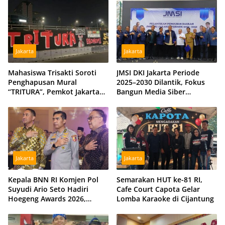
Berbeda
Tiga Hidran Umum
Disiagakan
Jakarta
Jakarta
Mahasiswa Trisakti Soroti
JMSI DKI Jakarta Periode
Penghapusan Mural
2025–2030 Dilantik, Fokus
“TRITURA”, Pemkot Jakarta
Bangun Media Siber
Barat Diminta Beri Klarifikasi
Profesional dan Independen
Jakarta
Jakarta
Kepala BNN RI Komjen Pol
Semarakan HUT ke-81 RI,
Suyudi Ario Seto Hadiri
Cafe Court Capota Gelar
Hoegeng Awards 2026,
Lomba Karaoke di Cijantung
Tegaskan Komitmen Perkuat
Sinergi dengan Polri