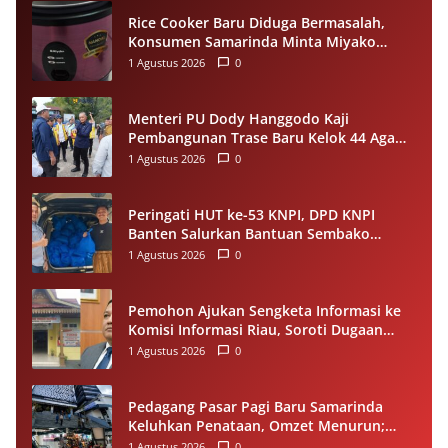
Rice Cooker Baru Diduga Bermasalah,
Konsumen Samarinda Minta Miyako
Lakukan Evaluasi
1 Agustus 2026
0
Menteri PU Dody Hanggodo Kaji
Pembangunan Trase Baru Kelok 44 Agam
Usai Longsor, Utamakan Keselamatan
1 Agustus 2026
0
Pengguna Jalan
Peringati HUT ke-53 KNPI, DPD KNPI
Banten Salurkan Bantuan Sembako
Melalui Pemuda Berdampak
1 Agustus 2026
0
Pemohon Ajukan Sengketa Informasi ke
Komisi Informasi Riau, Soroti Dugaan
Tidak Ditanggapinya Permohonan ke
1 Agustus 2026
0
PPID Pelalawan
Pedagang Pasar Pagi Baru Samarinda
Keluhkan Penataan, Omzet Menurun;
Minta Pemkot Evaluasi Distribusi Ruko
1 Agustus 2026
0