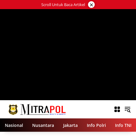
Langsung
×
Scroll Untuk Baca Artikel
ke
konten
Nasional
Nusantara
Jakarta
Info Polri
Info TNI