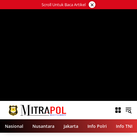
Langsung
×
Scroll Untuk Baca Artikel
ke
konten
Nasional
Nusantara
Jakarta
Info Polri
Info TNI