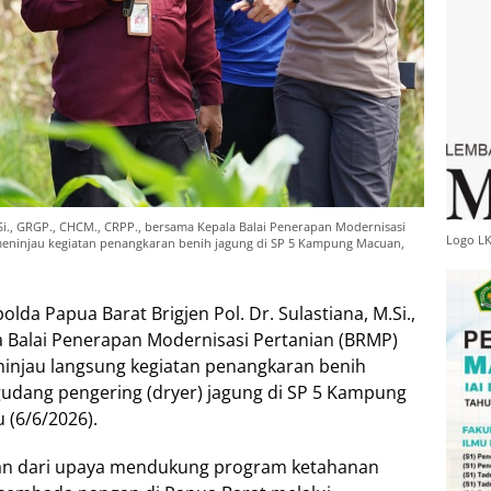
.Si., GRGP., CHCM., CRPP., bersama Kepala Balai Penerapan Modernisasi
Logo L
, meninjau kegiatan penangkaran benih jagung di SP 5 Kampung Macuan,
da Papua Barat Brigjen Pol. Dr. Sulastiana, M.Si.,
 Balai Penerapan Modernisasi Pertanian (BRMP)
meninjau langsung kegiatan penangkaran benih
udang pengering (dryer) jagung di SP 5 Kampung
(6/6/2026).
an dari upaya mendukung program ketahanan