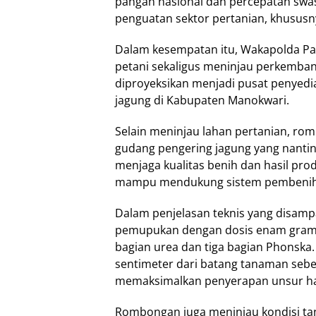
pangan nasional dan percepatan swa
penguatan sektor pertanian, khusus
Dalam kesempatan itu, Wakapolda Pa
petani sekaligus meninjau perkemba
diproyeksikan menjadi pusat penyed
jagung di Kabupaten Manokwari.
Selain meninjau lahan pertanian, ro
gudang pengering jagung yang nantin
menjaga kualitas benih dan hasil prod
mampu mendukung sistem pembenihan 
Dalam penjelasan teknis yang disamp
pemupukan dengan dosis enam gram
bagian urea dan tiga bagian Phonska.
sentimeter dari batang tanaman seb
memaksimalkan penyerapan unsur har
Rombongan juga meninjau kondisi t