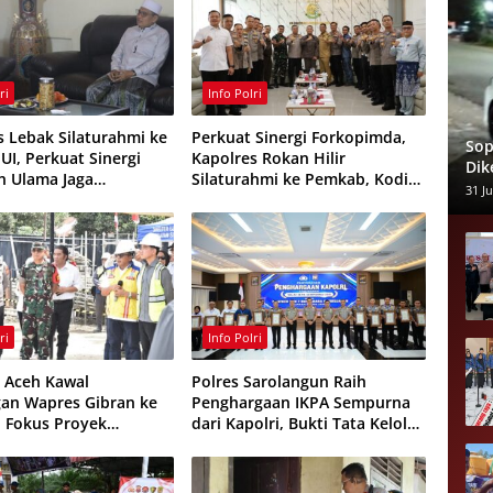
ri
Info Polri
s Lebak Silaturahmi ke
Perkuat Sinergi Forkopimda,
Sop
UI, Perkuat Sinergi
Kapolres Rokan Hilir
Dik
an Ulama Jaga
Silaturahmi ke Pemkab, Kodim
Pen
31 Ju
mas
0321 dan Kejari
Alm
ri
Info Polri
 Aceh Kawal
Polres Sarolangun Raih
an Wapres Gibran ke
Penghargaan IKPA Sempurna
, Fokus Proyek
dari Kapolri, Bukti Tata Kelola
ruktur dan Pendidikan
Anggaran Berintegritas