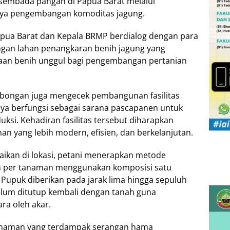
sembada pangan di Papua Barat melalui
nya pengembangan komoditas jagung.
pua Barat dan Kepala BRMP berdialog dengan para
ngan lahan penangkaran benih jagung yang
iaan benih unggul bagi pengembangan pertanian
mbongan juga mengecek pembangunan fasilitas
ya berfungsi sebagai sarana pascapanen untuk
uksi. Kehadiran fasilitas tersebut diharapkan
yang lebih modern, efisien, dan berkelanjutan.
aikan di lokasi, petani menerapkan metode
 per tanaman menggunakan komposisi satu
 Pupuk diberikan pada jarak lima hingga sepuluh
elum ditutup kembali dengan tanah guna
a oleh akar.
anaman yang terdampak serangan hama