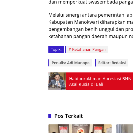
dan memperkuat swasembada pangan
Melalui sinergi antara pemerintah, a
Kabupaten Manokwari diharapkan ma
pengembangan benih unggul dan pro
ketahanan pangan daerah maupun na
Topik:
Ketahanan Pangan
Penulis: Adi Manopo
Editor: Redaksi
Habiburokhman Apresiasi BNN U
Asal Rusia di Bali
Pos Terkait