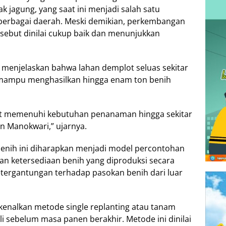
k jagung, yang saat ini menjadi salah satu
 berbagai daerah. Meski demikian, perkembangan
ebut dinilai cukup baik dan menunjukkan
, menjelaskan bahwa lahan demplot seluas sekitar
n mampu menghasilkan hingga enam ton benih
pat memenuhi kebutuhan penanaman hingga sekitar
n Manokwari,” ujarnya.
nih ini diharapkan menjadi model percontohan
gan ketersediaan benih yang diproduksi secara
tergantungan terhadap pasokan benih dari luar
kenalkan metode single replanting atau tanam
i sebelum masa panen berakhir. Metode ini dinilai