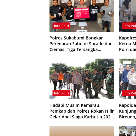
Info Polri
Info Pol
Polres Sukabumi Bongkar
Kapolre
Peredaran Sabu di Surade dan
Ketua M
Ciemas, Tiga Tersangka
Polri d
Ditangkap
Kamtib
Info Polri
Info Pol
Hadapi Musim Kemarau,
Kapolda
Pemkab dan Polres Rokan Hilir
Kunjung
Gelar Apel Siaga Karhutla 2026,
Bireuen
Perkuat Sinergi Cegah
Infrast
Kebakaran