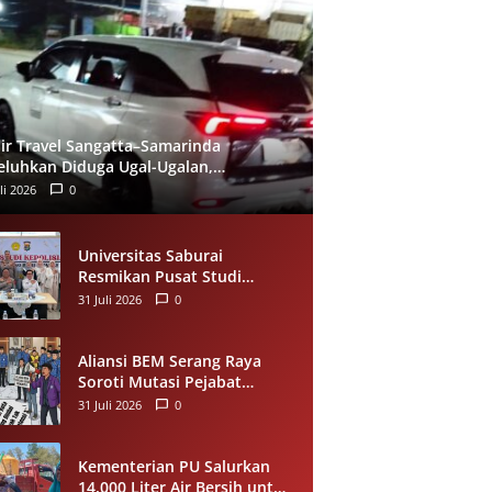
ir Travel Sangatta–Samarinda
eluhkan Diduga Ugal-Ugalan,
umpang Minta Evaluasi Layanan
li 2026
0
eera
Universitas Saburai
Resmikan Pusat Studi
Kepolisian, Gandeng Polda
31 Juli 2026
0
Lampung Perkuat Riset dan
Pelayanan Publik
Aliansi BEM Serang Raya
Soroti Mutasi Pejabat
Pemkot Serang, Minta
31 Juli 2026
0
Penempatan Jabatan
Berbasis Kompetensi
Kementerian PU Salurkan
14.000 Liter Air Bersih untuk