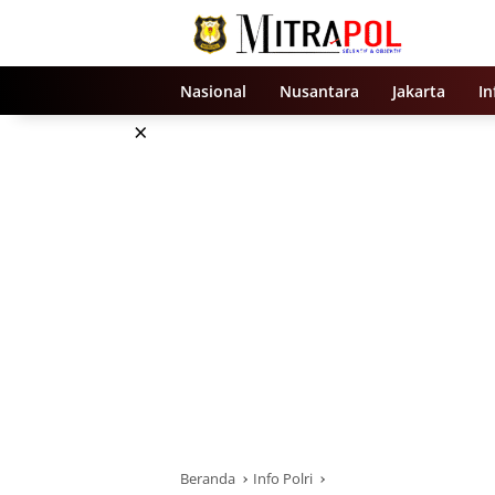
Langsung
ke
konten
Nasional
Nusantara
Jakarta
In
×
Beranda
Info Polri