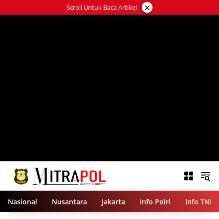
Langsung
×
Scroll Untuk Baca Artikel
ke
konten
Nasional
Nusantara
Jakarta
Info Polri
Info TNI