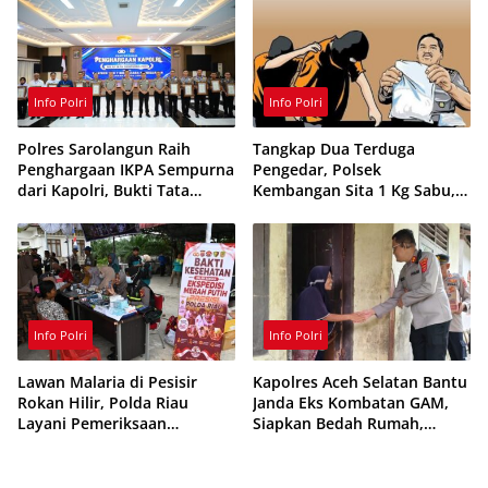
Info Polri
Info Polri
Polres Sarolangun Raih
Tangkap Dua Terduga
Penghargaan IKPA Sempurna
Pengedar, Polsek
dari Kapolri, Bukti Tata
Kembangan Sita 1 Kg Sabu,
Kelola Anggaran
70 Vape Etomidate dan 75
Berintegritas
Ribu Butir Obat Keras
Info Polri
Info Polri
Lawan Malaria di Pesisir
Kapolres Aceh Selatan Bantu
Rokan Hilir, Polda Riau
Janda Eks Kombatan GAM,
Layani Pemeriksaan
Siapkan Bedah Rumah,
Kesehatan Gratis
Bantuan Gizi dan Modal
Usaha