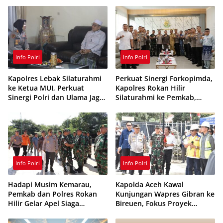
Siaga 24 Jam
Ditangkap
Info Polri
Info Polri
Kapolres Lebak Silaturahmi
Perkuat Sinergi Forkopimda,
ke Ketua MUI, Perkuat
Kapolres Rokan Hilir
Sinergi Polri dan Ulama Jaga
Silaturahmi ke Pemkab,
Kamtibmas
Kodim 0321 dan Kejari
Info Polri
Info Polri
Hadapi Musim Kemarau,
Kapolda Aceh Kawal
Pemkab dan Polres Rokan
Kunjungan Wapres Gibran ke
Hilir Gelar Apel Siaga
Bireuen, Fokus Proyek
Karhutla 2026, Perkuat
Infrastruktur dan Pendidikan
Sinergi Cegah Kebakaran