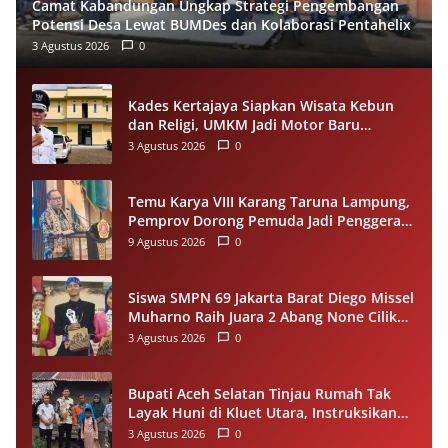
Camat Kabandungan Ungkap Strategi Pengembangan
Potensi Desa Lewat BUMDes dan Kolaborasi Pentahelix
3 Agustus 2026
0
Kades Kertajaya Siapkan Wisata Kebun
dan Religi, UMKM Jadi Motor Baru
Ekonomi Desa
3 Agustus 2026
0
Temu Karya VIII Karang Taruna Lampung,
Pemprov Dorong Pemuda Jadi Penggerak
Ekonomi Desa
9 Agustus 2026
0
Siswa SMPN 69 Jakarta Barat Diego Missel
Muharno Raih Juara 2 Abang None Cilik
dan Remaja Kencur 2026
3 Agustus 2026
0
Bupati Aceh Selatan Tinjau Rumah Tak
Layak Huni di Kluet Utara, Instruksikan
Masuk Program Bantuan Rumah 2027
3 Agustus 2026
0