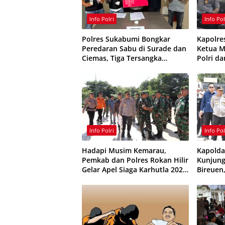
Info Polri
Info Pol
Polres Sukabumi Bongkar
Kapolre
Peredaran Sabu di Surade dan
Ketua M
Ciemas, Tiga Tersangka
Polri d
Ditangkap
Kamtib
Info Polri
Info Pol
Hadapi Musim Kemarau,
Kapolda
Pemkab dan Polres Rokan Hilir
Kunjung
Gelar Apel Siaga Karhutla 2026,
Bireuen
Perkuat Sinergi Cegah
Infrast
Kebakaran