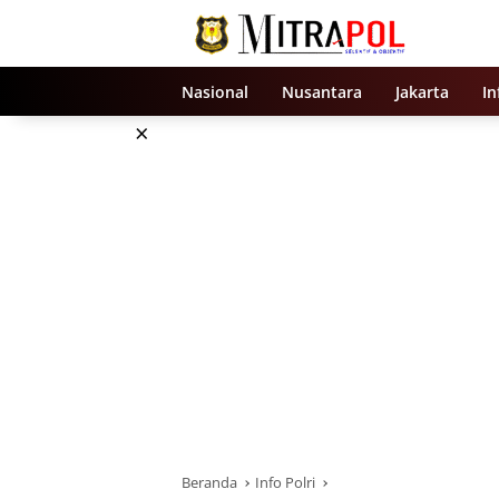
Langsung
ke
konten
Nasional
Nusantara
Jakarta
In
×
Beranda
Info Polri