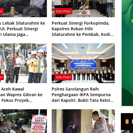
ri
Info Polri
s Lebak Silaturahmi ke
Perkuat Sinergi Forkopimda,
UI, Perkuat Sinergi
Kapolres Rokan Hilir
an Ulama Jaga
Silaturahmi ke Pemkab, Kodim
mas
0321 dan Kejari
ri
Info Polri
 Aceh Kawal
Polres Sarolangun Raih
an Wapres Gibran ke
Penghargaan IKPA Sempurna
, Fokus Proyek
dari Kapolri, Bukti Tata Kelola
ruktur dan Pendidikan
Anggaran Berintegritas