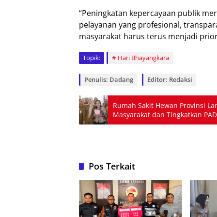
“Peningkatan kepercayaan publik meru
pelayanan yang profesional, transpar
masyarakat harus terus menjadi prior
Topik:
Hari Bhayangkara
Penulis: Dadang
Editor: Redaksi
Rumah Sakit Hewan Provinsi La
Masyarakat dan Tingkatkan PAD
Pos Terkait