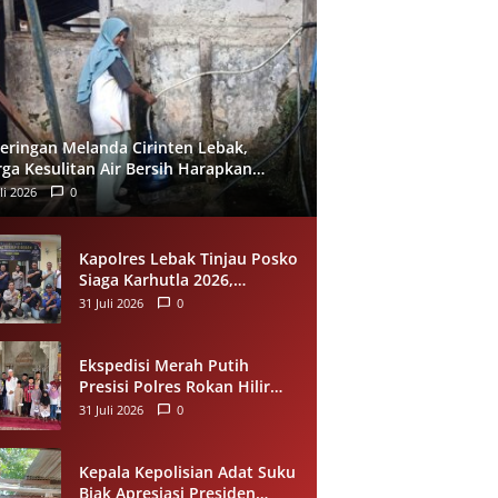
eringan Melanda Cirinten Lebak,
ga Kesulitan Air Bersih Harapkan
tuan BPBD
li 2026
0
Kapolres Lebak Tinjau Posko
Siaga Karhutla 2026,
Tekankan Kesiapsiagaan dan
31 Juli 2026
0
Pencegahan Kebakaran
Hutan
Ekspedisi Merah Putih
Presisi Polres Rokan Hilir
Salurkan Sedekah Makanan
31 Juli 2026
0
untuk Anak Yatim di
Panipahan
Kepala Kepolisian Adat Suku
Biak Apresiasi Presiden