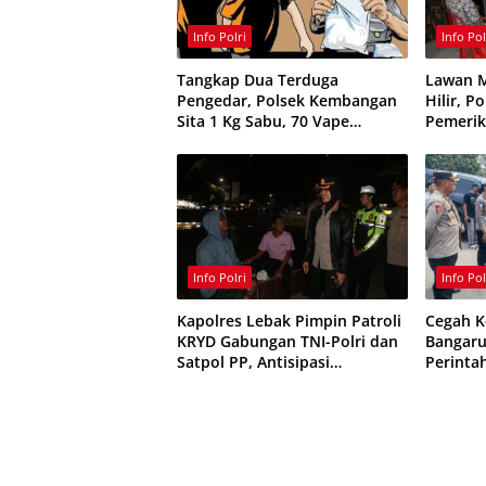
Info Polri
Info Pol
Tangkap Dua Terduga
Lawan M
Pengedar, Polsek Kembangan
Hilir, P
Sita 1 Kg Sabu, 70 Vape
Pemerik
Etomidate dan 75 Ribu Butir
Obat Keras
Info Polri
Info Pol
Kapolres Lebak Pimpin Patroli
Cegah K
KRYD Gabungan TNI-Polri dan
Bangaru
Satpol PP, Antisipasi
Perint
Curanmor hingga Balap Liar
Rambu L