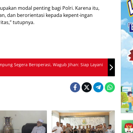
pakan modal penting bagi Polri. Karena itu,
an, dan berorientasi kepada kepent-ingan
itas,” tutupnya.
mpung Segera Beroperasi, Wagub Jihan: Siap Layani