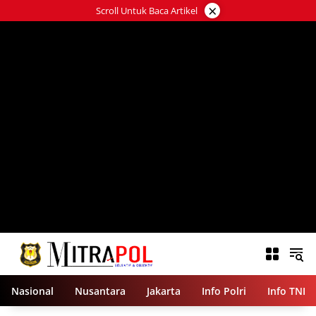
Langsung
×
Scroll Untuk Baca Artikel
ke
konten
Nasional
Nusantara
Jakarta
Info Polri
Info TNI