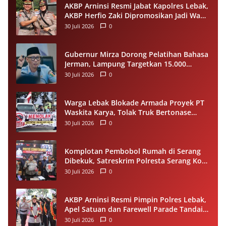
AKBP Arninsi Resmi Jabat Kapolres Lebak,
AKBP Herfio Zaki Dipromosikan Jadi Wadir
Reskrimsus Polda Banten
30 Juli 2026
0
Gubernur Mirza Dorong Pelatihan Bahasa
Jerman, Lampung Targetkan 15.000
Pekerja Terampil ke Luar Negeri per
30 Juli 2026
0
Tahun
Warga Lebak Blokade Armada Proyek PT
Waskita Karya, Tolak Truk Bertonase
Besar Melintasi Jalan Kopi–Sangiang Maja
30 Juli 2026
0
Komplotan Pembobol Rumah di Serang
Dibekuk, Satreskrim Polresta Serang Kota
Tangkap 4 Pelaku dan Kejar Satu DPO
30 Juli 2026
0
AKBP Arninsi Resmi Pimpin Polres Lebak,
Apel Satuan dan Farewell Parade Tandai
Estafet Kepemimpinan
30 Juli 2026
0