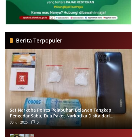
Berita Terpopuler
Sat Narkoba Polres Pelabuhan Belawan Tangkap
Pengedar Sabu, Dua Paket Narkotika Disita dari
Tersangka
30 Juli 2026
0