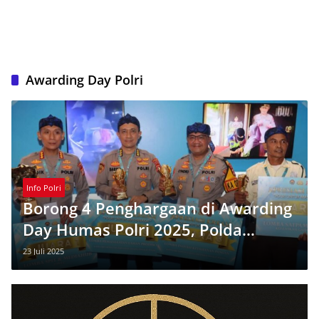
Awarding Day Polri
Info Polri
Borong 4 Penghargaan di Awarding
Day Humas Polri 2025, Polda
Banten Buktikan Kualitas Nasional
23 Juli 2025