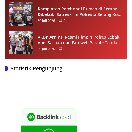
Komplotan Pembobol Rumah di Serang
Dibekuk, Satreskrim Polresta Serang Kota
Tangkap 4 Pelaku dan Kejar Satu DPO
30 Juli 2026
0
AKBP Arninsi Resmi Pimpin Polres Lebak,
Apel Satuan dan Farewell Parade Tandai
Estafet Kepemimpinan
30 Juli 2026
0
Statistik Pengunjung