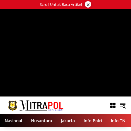
Langsung
×
Scroll Untuk Baca Artikel
ke
konten
Nasional
Nusantara
Jakarta
Info Polri
Info TNI