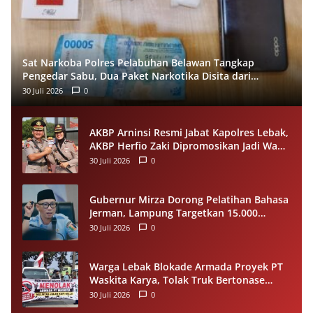
Sat Narkoba Polres Pelabuhan Belawan Tangkap
Pengedar Sabu, Dua Paket Narkotika Disita dari
Tersangka
30 Juli 2026
0
AKBP Arninsi Resmi Jabat Kapolres Lebak,
AKBP Herfio Zaki Dipromosikan Jadi Wadir
Reskrimsus Polda Banten
30 Juli 2026
0
Gubernur Mirza Dorong Pelatihan Bahasa
Jerman, Lampung Targetkan 15.000
Pekerja Terampil ke Luar Negeri per
30 Juli 2026
0
Tahun
Warga Lebak Blokade Armada Proyek PT
Waskita Karya, Tolak Truk Bertonase
Besar Melintasi Jalan Kopi–Sangiang Maja
30 Juli 2026
0