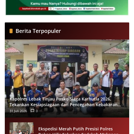
Berita Terpopuler
Kapolres Lebak Tinjau Posko Siaga Karhutla 2026,
Tekankan Kesiapsiagaan dan Pencegahan Kebakaran
Hutan
31 Juli 2026
0
Ekspedisi Merah Putih Presisi Polres