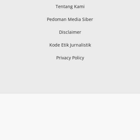
Tentang Kami
Pedoman Media Siber
Disclaimer
Kode Etik Jurnalistik
Privacy Policy
PT MITRAPOL JAYA MULTIMEDIA
Media Network
: Aceh,
Sumatra Utara, Sumatra Selatan, Kepri, Riau, Bangka
Belitung, Metro Lampung, Lampung Tengah, Lampung
Timur, Serang, Pandeglang, Lebak, Kota Tangerang,
Kabupaten Tangerang, Tangerang Selatan, Subang,
Tasikmalaya, Sukabumi, Pekalongan, Kudus, Blora, Ngawi,
Demak, Pati, Banyuwangi, Pasuruan, Kalimantan Timur,