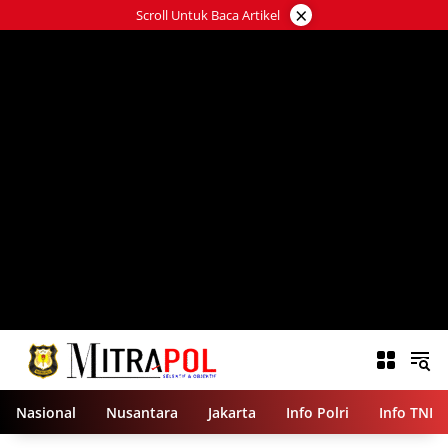
Langsung
×
Scroll Untuk Baca Artikel
ke
konten
Nasional
Nusantara
Jakarta
Info Polri
Info TNI