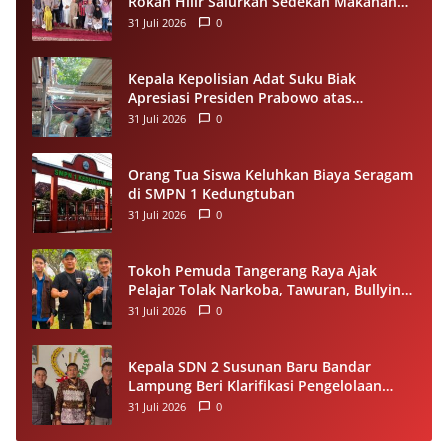
Rokan Hilir Salurkan Sedekah Makanan
untuk Anak Yatim di Panipahan
31 Juli 2026
0
Kepala Kepolisian Adat Suku Biak
Apresiasi Presiden Prabowo atas
Renovasi Rumah Singgah Pasar Boswesen
31 Juli 2026
0
Sorong
Orang Tua Siswa Keluhkan Biaya Seragam
di SMPN 1 Kedungtuban
31 Juli 2026
0
Tokoh Pemuda Tangerang Raya Ajak
Pelajar Tolak Narkoba, Tawuran, Bullying
dan Miras
31 Juli 2026
0
Kepala SDN 2 Susunan Baru Bandar
Lampung Beri Klarifikasi Pengelolaan
Dana BOS, Tegaskan Sesuai Juknis
31 Juli 2026
0