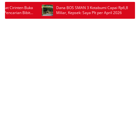
Dana BOS SMAN 3 Kotabumi Capai Rp6,8
Wabup Pesawaran An
Miliar, Kepsek: Saya Plt per April 2026
Dorong 400 Mahasisw
Adaptif dan Berintegri