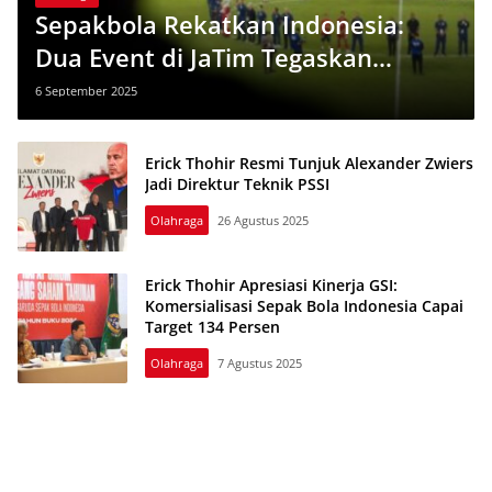
Sepakbola Rekatkan Indonesia:
Dua Event di JaTim Tegaskan
Semangat Persatuan dan Prestasi
6 September 2025
Erick Thohir Resmi Tunjuk Alexander Zwiers
Jadi Direktur Teknik PSSI
Olahraga
26 Agustus 2025
Erick Thohir Apresiasi Kinerja GSI:
Komersialisasi Sepak Bola Indonesia Capai
Target 134 Persen
Olahraga
7 Agustus 2025