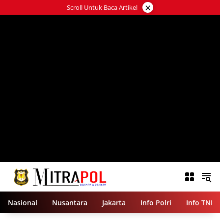
Langsung
×
Scroll Untuk Baca Artikel
ke
konten
Nasional
Nusantara
Jakarta
Info Polri
Info TNI