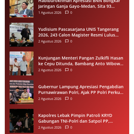
Habiburokhman Apresiasi BNN Bongkar
Jaringan Ganja Gayo-Medan, Sita 93
Kilogram di Sumut
1 Agustus 2026
0
Yudisium Pascasarjana UNIS Tangerang
2026, 243 Calon Magister Resmi Lulus
Siap Diwisuda Oktober
2 Agustus 2026
0
Kunjungan Menteri Pangan Zulkifli Hasan
ke Cepu Ditunda, Bambang Anto Wibowo
Tetap Salurkan Bantuan kepada Warga
2 Agustus 2026
0
Gubernur Lampung Apresiasi Pengabdian
Purnawirawan Polri, Ajak PP Polri Perkuat
Stabilitas dan Dukung Pembangunan
2 Agustus 2026
0
Daerah
Kapolres Lebak Pimpin Patroli KRYD
Gabungan TNI-Polri dan Satpol PP,
Antisipasi Curanmor hingga Balap Liar
2 Agustus 2026
0