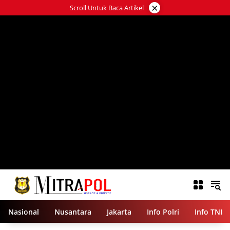
Langsung
×
Scroll Untuk Baca Artikel
ke
konten
Nasional
Nusantara
Jakarta
Info Polri
Info TNI