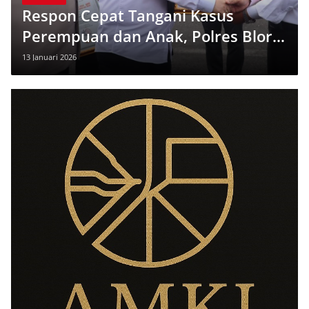
Respon Cepat Tangani Kasus
Perempuan dan Anak, Polres Blora
Raih Penghargaan dari TRCPPA
13 Januari 2026