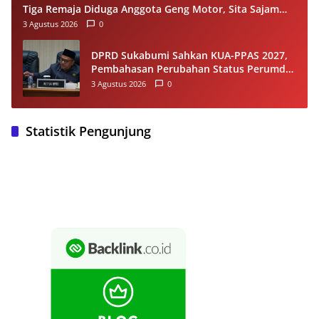
Tiga Remaja Diduga Anggota Geng Motor, Sita Sajam
dan Sepeda Motor
3 Agustus 2026
0
DPRD Sukabumi Sahkan KUA-PPAS 2027,
Pembahasan Perubahan Status Perumda
Tirta Jaya Berlanjut
3 Agustus 2026
0
Statistik Pengunjung