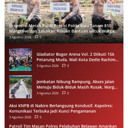
Ekspedisi Merah Putih Presisi Polda Riau Tanam 810
Mangrove dan Salurkan Ribuan Bantuan untuk Warga
Pesisir Sinaboi
3 Agustus 2026
0
Gladiator Bogor Arena Vol. 2 Diikuti 156
Petarung Muda, Wali Kota Dedie Rachim
Gaungkan Stop Tawuran Lewat Tinju
3 Agustus 2026
0
Jembatan Nibung Rampung, Akses Jalan
Menuju Biduk-Biduk Masih Rusak, Warga
Minta Pemprov Kaltim Segera Bertindak
3 Agustus 2026
0
Aksi KNPB di Nabire Berlangsung Kondusif, Kapolres:
Komunikasi Terbuka Jadi Kunci Pengamanan
3 Agustus 2026
0
Patroli Tim Macan Polres Pelabuhan Belawan Amankan