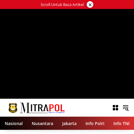
Langsung
×
Scroll Untuk Baca Artikel
ke
konten
Nasional
Nusantara
Jakarta
Info Polri
Info TNI