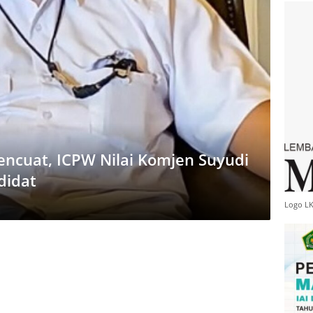
encuat, ICPW Nilai Komjen Suyudi
didat
Logo L