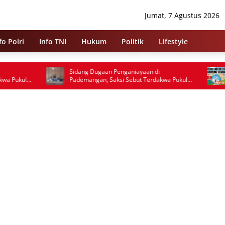
Jumat, 7 Agustus 2026
fo Polri
Info TNI
Hukum
Politik
Lifestyle
Sidang Dugaan Penganiayaan di
Pengelolaan 759 Jt
Pademangan, Saksi Sebut Terdakwa Pukul
Sungkai Tengah Dip
Korban Empat Kali