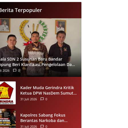
Berita Terpopuler
ala SDN 2 Susunan Baru Bandar
pung Beri Klarifikasi Pengelolaan Dana
, Tegaskan Sesuai Juknis
li 2026
0
Kader Muda Gerindra Kritik
Ketua DPW NasDem Sumut
soal Bobby Nasution,
31 Juli 2026
0
Singgung Polemik Walk Out
Paripurna DPRD
Kapolres Sabang Fokus
Berantas Narkoba dan
Benahi Internal, Masyarakat
31 Juli 2026
0