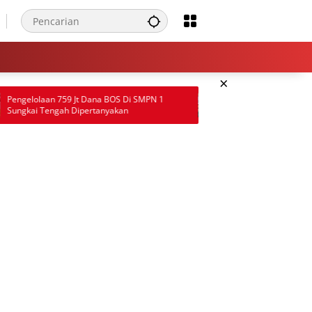
×
 Dana BOS Di SMPN 1
Bupati Sarolangun Kukuhkan Pengurus Sak
ertanyakan
Bhayangkara 2026–2031, Perkuat Pembina
Karakter Generasi Muda