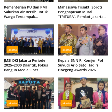
Kementerian PU dan PMI
Mahasiswa Trisakti Soroti
Salurkan Air Bersih untuk
Penghapusan Mural
Warga Terdampak
“TRITURA”, Pemkot Jakarta
Kekeringan di Kubu Raya,
Barat Diminta Beri Klarifikasi
Tiga Hidran Umum
Disiagakan
Jakarta
Jakarta
JMSI DKI Jakarta Periode
Kepala BNN RI Komjen Pol
2025–2030 Dilantik, Fokus
Suyudi Ario Seto Hadiri
Bangun Media Siber
Hoegeng Awards 2026,
Profesional dan Independen
Tegaskan Komitmen Perkuat
Sinergi dengan Polri
Jakarta
Jakarta