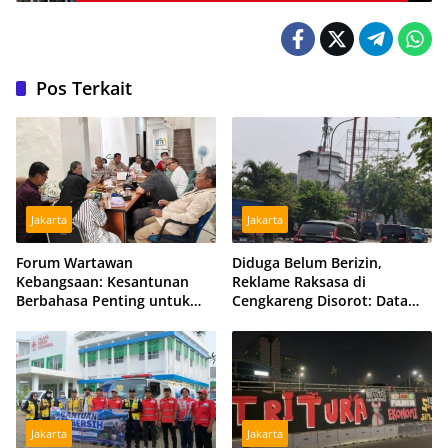
Pos Terkait
Jakarta
Jakarta
Forum Wartawan
Diduga Belum Berizin,
Kebangsaan: Kesantunan
Reklame Raksasa di
Berbahasa Penting untuk
Cengkareng Disorot: Data
Menjaga Persatuan Bangsa
DPMPTSP dan Satpol PP
Berbeda
Jakarta
Jakarta