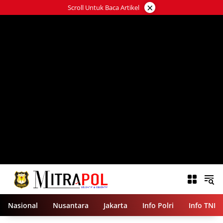
Langsung
×
Scroll Untuk Baca Artikel
ke
konten
Nasional
Nusantara
Jakarta
Info Polri
Info TNI