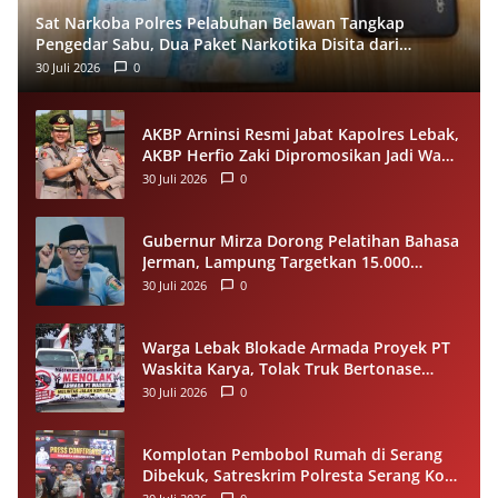
Sat Narkoba Polres Pelabuhan Belawan Tangkap
Pengedar Sabu, Dua Paket Narkotika Disita dari
Tersangka
30 Juli 2026
0
AKBP Arninsi Resmi Jabat Kapolres Lebak,
AKBP Herfio Zaki Dipromosikan Jadi Wadir
Reskrimsus Polda Banten
30 Juli 2026
0
Gubernur Mirza Dorong Pelatihan Bahasa
Jerman, Lampung Targetkan 15.000
Pekerja Terampil ke Luar Negeri per
30 Juli 2026
0
Tahun
Warga Lebak Blokade Armada Proyek PT
Waskita Karya, Tolak Truk Bertonase
Besar Melintasi Jalan Kopi–Sangiang Maja
30 Juli 2026
0
Komplotan Pembobol Rumah di Serang
Dibekuk, Satreskrim Polresta Serang Kota
Tangkap 4 Pelaku dan Kejar Satu DPO