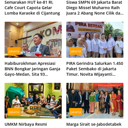
Semarakan HUT ke-81 RI,
Siswa SMPN 69 Jakarta Barat
Cafe Court Capota Gelar
Diego Missel Muharno Raih
Lomba Karaoke di Cijantung
Juara 2 Abang None Cilik dan
Remaja Kencur 2026
Jakarta
Jakarta
Habiburokhman Apresiasi
PIRA Gerindra Salurkan 1.450
BNN Bongkar Jaringan Ganja
Paket Sembako di Jakarta
Gayo-Medan, Sita 93
Timur, Novita Wijayanti
Kilogram di Sumut
Sebut Jalankan Arahan
Prabowo
Jakarta
Jakarta
UMKM Nirbaya Resmi
Marga Sirait se-Jabodetabek