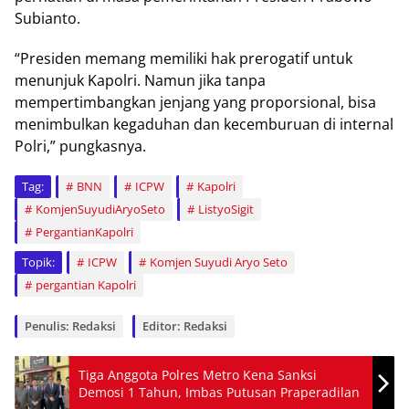
Subianto.
“Presiden memang memiliki hak prerogatif untuk
menunjuk Kapolri. Namun jika tanpa
mempertimbangkan jenjang yang proporsional, bisa
menimbulkan kegaduhan dan kecemburuan di internal
Polri,” pungkasnya.
Tag:
BNN
ICPW
Kapolri
KomjenSuyudiAryoSeto
ListyoSigit
PergantianKapolri
Topik:
ICPW
Komjen Suyudi Aryo Seto
pergantian Kapolri
Penulis: Redaksi
Editor: Redaksi
Tiga Anggota Polres Metro Kena Sanksi
Demosi 1 Tahun, Imbas Putusan Praperadilan