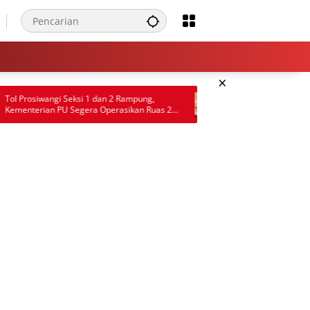
×
 1 dan 2 Rampung,
RSUD Aulia Menes Disorot Usai Pasien BPJS
ra Operasikan Ruas 24
Mengaku Tak Dirawat karena Stok Obat
on
Habis