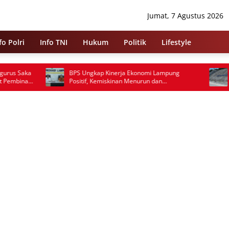
Jumat, 7 Agustus 2026
fo Polri
Info TNI
Hukum
Politik
Lifestyle
BPS Ungkap Kinerja Ekonomi Lampung
Tol Prosiwangi Seksi
Positif, Kemiskinan Menurun dan
Kementerian PU Sege
Pengangguran Terkendali
Km Probolinggo–Pait