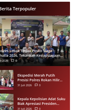
Berita Terpopuler
olres Lebak Tinjau Posko Siaga
hutla 2026, Tekankan Kesiapsiagaan
 Pencegahan Kebakaran Hutan
li 2026
0
Ekspedisi Merah Putih
Presisi Polres Rokan Hilir
Salurkan Sedekah Makanan
31 Juli 2026
0
untuk Anak Yatim di
Panipahan
Kepala Kepolisian Adat Suku
Biak Apresiasi Presiden
Prabowo atas Renovasi
31 Juli 2026
0