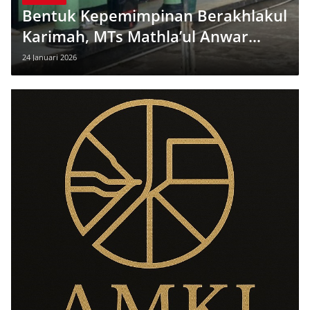
Bentuk Kepemimpinan Berakhlakul
Karimah, MTs Mathla’ul Anwar
Gunungkencana Gelar LDKS 2026
24 Januari 2026