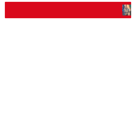
Temu Karya VIII Karang Tarun
Pemprov Dorong Pemuda Jadi
Ekonomi Desa