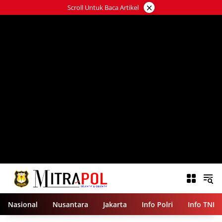
Langsung
×
Scroll Untuk Baca Artikel
ke
konten
Nasional
Nusantara
Jakarta
Info Polri
Info TNI