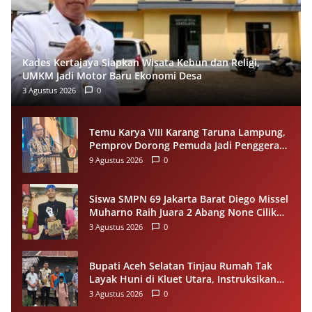
Kades Kertajaya Siapkan Wisata Kebun dan Religi,
UMKM Jadi Motor Baru Ekonomi Desa
3 Agustus 2026
0
Temu Karya VIII Karang Taruna Lampung,
Pemprov Dorong Pemuda Jadi Penggerak
Ekonomi Desa
9 Agustus 2026
0
Siswa SMPN 69 Jakarta Barat Diego Missel
Muharno Raih Juara 2 Abang None Cilik
dan Remaja Kencur 2026
3 Agustus 2026
0
Bupati Aceh Selatan Tinjau Rumah Tak
Layak Huni di Kluet Utara, Instruksikan
Masuk Program Bantuan Rumah 2027
3 Agustus 2026
0