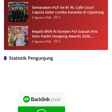
Semarakan HUT ke-81 RI, Cafe Court
Capota Gelar Lomba Karaoke di Cijantung
3 Agustus 2026
0
Kepala BNN RI Komjen Pol Suyudi Ario
Seto Hadiri Hoegeng Awards 2026,
Tegaskan Komitmen Perkuat Sinergi
3 Agustus 2026
0
dengan Polri
Statistik Pengunjung