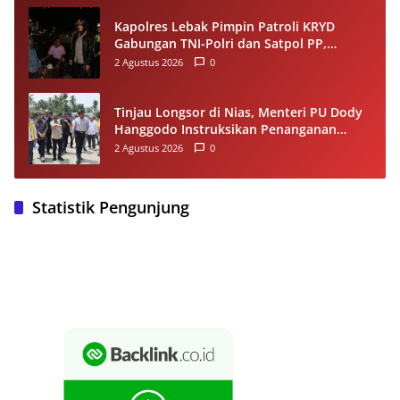
Kapolres Lebak Pimpin Patroli KRYD
Gabungan TNI-Polri dan Satpol PP,
Antisipasi Curanmor hingga Balap Liar
2 Agustus 2026
0
Tinjau Longsor di Nias, Menteri PU Dody
Hanggodo Instruksikan Penanganan
Komprehensif agar Kerusakan Tak
2 Agustus 2026
0
Berulang
Statistik Pengunjung