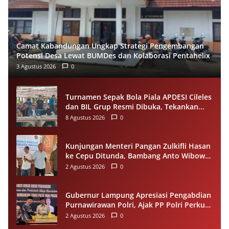
Camat Kabandungan Ungkap Strategi Pengembangan
Potensi Desa Lewat BUMDes dan Kolaborasi Pentahelix
3 Agustus 2026
0
Turnamen Sepak Bola Piala APDESI Cileles
dan BIL Grup Resmi Dibuka, Tekankan
Sportivitas
8 Agustus 2026
0
Kunjungan Menteri Pangan Zulkifli Hasan
ke Cepu Ditunda, Bambang Anto Wibowo
Tetap Salurkan Bantuan kepada Warga
2 Agustus 2026
0
Gubernur Lampung Apresiasi Pengabdian
Purnawirawan Polri, Ajak PP Polri Perkuat
Stabilitas dan Dukung Pembangunan
2 Agustus 2026
0
Daerah