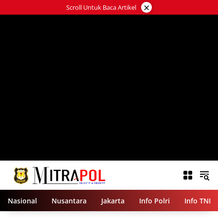
Langsung
×
Scroll Untuk Baca Artikel
ke
konten
Nasional
Nusantara
Jakarta
Info Polri
Info TNI