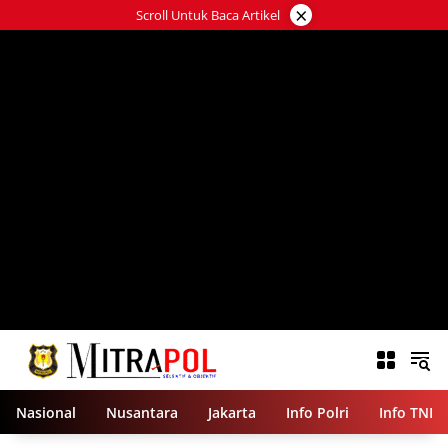
Langsung
×
Scroll Untuk Baca Artikel
ke
konten
Nasional
Nusantara
Jakarta
Info Polri
Info TNI