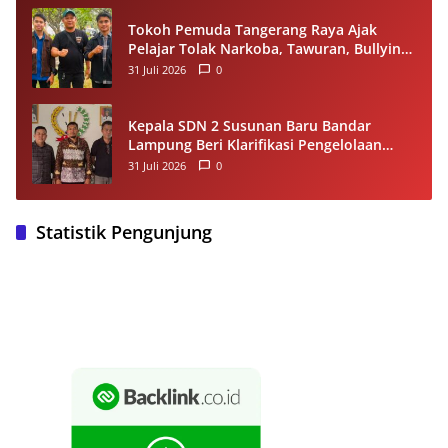
Tokoh Pemuda Tangerang Raya Ajak
Pelajar Tolak Narkoba, Tawuran, Bullying
dan Miras
31 Juli 2026
0
Kepala SDN 2 Susunan Baru Bandar
Lampung Beri Klarifikasi Pengelolaan
Dana BOS, Tegaskan Sesuai Juknis
31 Juli 2026
0
Statistik Pengunjung