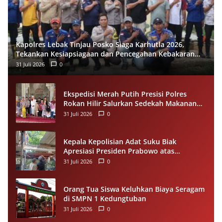
Kapolres Lebak Tinjau Posko Siaga Karhutla 2026,
Tekankan Kesiapsiagaan dan Pencegahan Kebakaran
Hutan
31 Juli 2026
0
Ekspedisi Merah Putih Presisi Polres
Rokan Hilir Salurkan Sedekah Makanan
untuk Anak Yatim di Panipahan
31 Juli 2026
0
Kepala Kepolisian Adat Suku Biak
Apresiasi Presiden Prabowo atas
Renovasi Rumah Singgah Pasar Boswesen
31 Juli 2026
0
Sorong
Orang Tua Siswa Keluhkan Biaya Seragam
di SMPN 1 Kedungtuban
31 Juli 2026
0