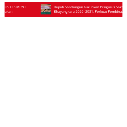
Bupati Sarolangun Kukuhkan Pengurus Saka
BPS Ungkap Kinerj
Bhayangkara 2026–2031, Perkuat Pembinaan
Positif, Kemiskinan
Karakter Generasi Muda
Pengangguran Terk