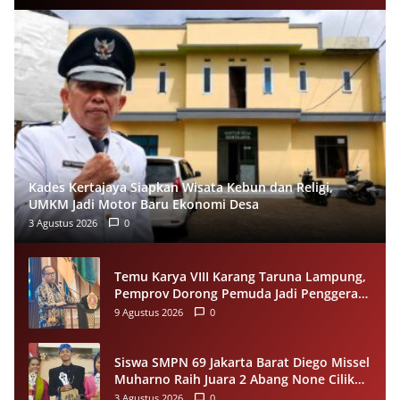
Kades Kertajaya Siapkan Wisata Kebun dan Religi,
UMKM Jadi Motor Baru Ekonomi Desa
3 Agustus 2026
0
Temu Karya VIII Karang Taruna Lampung,
Pemprov Dorong Pemuda Jadi Penggerak
Ekonomi Desa
9 Agustus 2026
0
Siswa SMPN 69 Jakarta Barat Diego Missel
Muharno Raih Juara 2 Abang None Cilik
dan Remaja Kencur 2026
3 Agustus 2026
0