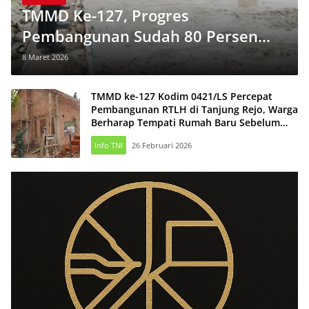
TMMD Ke-127, Progres
Pembangunan Sudah 80 Persen
Ditarget Rampung Sebelum Idul
8 Maret 2026
Fitri
TMMD ke-127 Kodim 0421/LS Percepat
Pembangunan RTLH di Tanjung Rejo, Warga
Berharap Tempati Rumah Baru Sebelum
Lebaran
Info TNI
26 Februari 2026