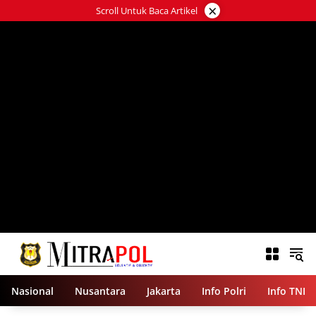
Langsung
×
Scroll Untuk Baca Artikel
ke
konten
Nasional
Nusantara
Jakarta
Info Polri
Info TNI