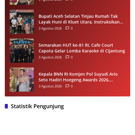
Bupati Aceh Selatan Tinjau Rumah Tak
Layak Huni di Kluet Utara, Instruksikan
Masuk Program Bantuan Rumah 2027
3 Agustus 2026
0
Semarakan HUT ke-81 RI, Cafe Court
Capota Gelar Lomba Karaoke di Cijantung
3 Agustus 2026
0
Kepala BNN RI Komjen Pol Suyudi Ario
Seto Hadiri Hoegeng Awards 2026,
Tegaskan Komitmen Perkuat Sinergi
3 Agustus 2026
0
dengan Polri
Statistik Pengunjung