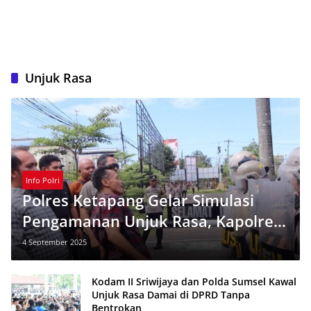
Unjuk Rasa
Info Polri
Polres Ketapang Gelar Simulasi
Pengamanan Unjuk Rasa, Kapolres:
Utamakan Persuasif dan Humanis
4 September 2025
Kodam II Sriwijaya dan Polda Sumsel Kawal
Unjuk Rasa Damai di DPRD Tanpa
Bentrokan