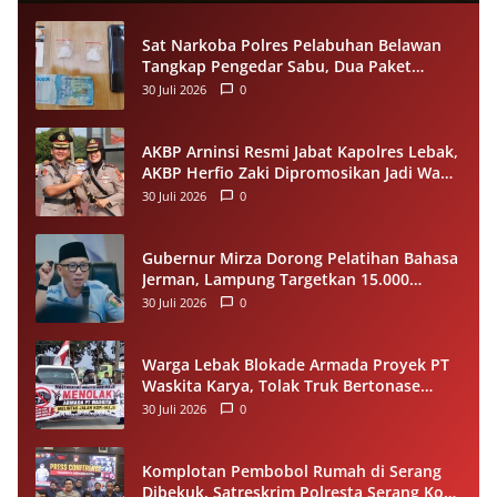
Sat Narkoba Polres Pelabuhan Belawan
Tangkap Pengedar Sabu, Dua Paket
Narkotika Disita dari Tersangka
30 Juli 2026
0
AKBP Arninsi Resmi Jabat Kapolres Lebak,
AKBP Herfio Zaki Dipromosikan Jadi Wadir
Reskrimsus Polda Banten
30 Juli 2026
0
Gubernur Mirza Dorong Pelatihan Bahasa
Jerman, Lampung Targetkan 15.000
Pekerja Terampil ke Luar Negeri per
30 Juli 2026
0
Tahun
Warga Lebak Blokade Armada Proyek PT
Waskita Karya, Tolak Truk Bertonase
Besar Melintasi Jalan Kopi–Sangiang Maja
30 Juli 2026
0
Komplotan Pembobol Rumah di Serang
Dibekuk, Satreskrim Polresta Serang Kota