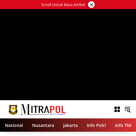
Langsung
×
Scroll Untuk Baca Artikel
ke
konten
Nasional
Nusantara
Jakarta
Info Polri
Info TNI