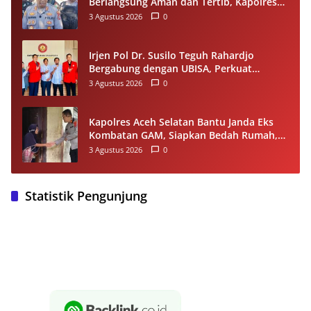
Berlangsung Aman dan Tertib, Kapolres
Apresiasi Semua Pihak
3 Agustus 2026
0
Irjen Pol Dr. Susilo Teguh Rahardjo
Bergabung dengan UBISA, Perkuat
Komitmen Pengembangan Pendidikan
3 Agustus 2026
0
Tinggi
Kapolres Aceh Selatan Bantu Janda Eks
Kombatan GAM, Siapkan Bedah Rumah,
Bantuan Gizi dan Modal Usaha
3 Agustus 2026
0
Statistik Pengunjung