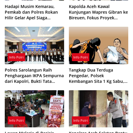
Hadapi Musim Kemarau,
Kapolda Aceh Kawal
Pemkab dan Polres Rokan
Kunjungan Wapres Gibran ke
Hilir Gelar Apel Siaga
Bireuen, Fokus Proyek
Karhutla 2026, Perkuat
Infrastruktur dan Pendidikan
Sinergi Cegah Kebakaran
Info Polri
Info Polri
Polres Sarolangun Raih
Tangkap Dua Terduga
Penghargaan IKPA Sempurna
Pengedar, Polsek
dari Kapolri, Bukti Tata
Kembangan Sita 1 Kg Sabu,
Kelola Anggaran
70 Vape Etomidate dan 75
Berintegritas
Ribu Butir Obat Keras
Info Polri
Info Polri