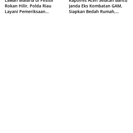
Lawan Malaria di Pesisir
Kapolres Aceh Selatan Bantu
Rokan Hilir, Polda Riau
Janda Eks Kombatan GAM,
Layani Pemeriksaan
Siapkan Bedah Rumah,
Kesehatan Gratis
Bantuan Gizi dan Modal
Usaha