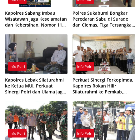
Kapolres Sabang Imbau
Polres Sukabumi Bongkar
Wisatawan Jaga Keselamatan
Peredaran Sabu di Surade
dan Kebersihan, Nomor 110
dan Ciemas, Tiga Tersangka
Siaga 24 Jam
Ditangkap
Info Polri
Info Polri
Kapolres Lebak Silaturahmi
Perkuat Sinergi Forkopimda,
ke Ketua MUI, Perkuat
Kapolres Rokan Hilir
Sinergi Polri dan Ulama Jaga
Silaturahmi ke Pemkab,
Kamtibmas
Kodim 0321 dan Kejari
Info Polri
Info Polri