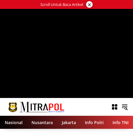
Langsung
×
Scroll Untuk Baca Artikel
ke
konten
Nasional
Nusantara
Jakarta
Info Polri
Info TNI